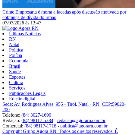
Crime
Empresária é morta a facadas após discussão motivada por
cobrança de dívida do irmão
07/07/2026
às
13:47
Últimas Notícias
RN
Natal
Política
Polícia
Economia
Brasil
Saúde
Esportes
Cultura
Serviços
Publicações Legais
Edição digital
Sede: Av. Rodrigues Alves, 955 - Tirol, Natal - RN, CEP:59020-
200
Telefone:
(84) 3027-1690
Redação:
(84) 98117-5384
-
redacao@agorarn.com.br
Comercial:
(84) 98117-1718
-
publica@agorarn.com.br
Copyright Grupo Agora RN. Todos os direitos reservados. É