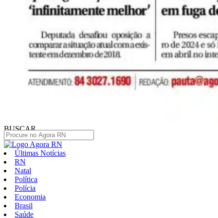
BUSCAR
Últimas Notícias
RN
Natal
Política
Polícia
Economia
Brasil
Saúde