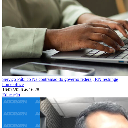
Serviço Público
Na contramão do governo federal, RN restringe
home office
16/07/2026
às
16:28
Educação