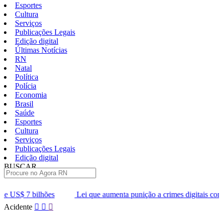
Esportes
Cultura
Serviços
Publicações Legais
Edição digital
Últimas Notícias
RN
Natal
Política
Polícia
Economia
Brasil
Saúde
Esportes
Cultura
Serviços
Publicações Legais
Edição digital
BUSCAR
ÚLTIMAS
Lei que aumenta punição a crimes digitais contra crianças é sancio
Pular
Acidente
para
o