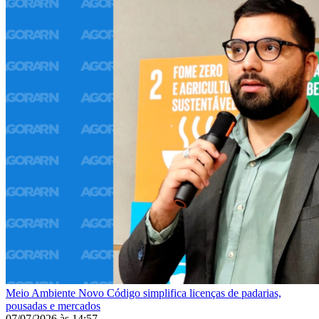
Meio Ambiente
Novo Código simplifica licenças de padarias,
pousadas e mercados
07/07/2026
às
14:57