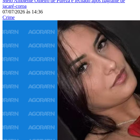
Meio Ambiente
Olheiro de Pureza é fechado após flagrante de
jacaré-coroa
07/07/2026
às
14:36
Crime