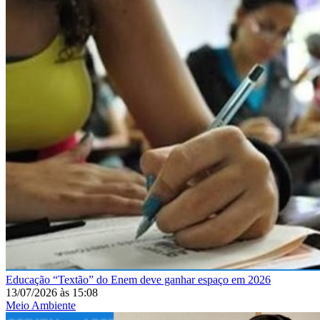
Educação
“Textão” do Enem deve ganhar espaço em 2026
13/07/2026
às
15:08
Meio Ambiente