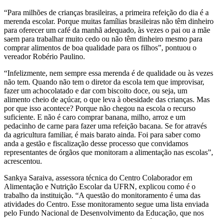
“Para milhões de crianças brasileiras, a primeira refeição do dia é a
merenda escolar. Porque muitas famílias brasileiras não têm dinheiro
para oferecer um café da manhã adequado, às vezes o pai ou a mãe
saem para trabalhar muito cedo ou não têm dinheiro mesmo para
comprar alimentos de boa qualidade para os filhos”, pontuou o
vereador Robério Paulino.
“Infelizmente, nem sempre essa merenda é de qualidade ou às vezes
não tem. Quando não tem o diretor da escola tem que improvisar,
fazer um achocolatado e dar com biscoito doce, ou seja, um
alimento cheio de açúcar, o que leva à obesidade das crianças. Mas
por que isso acontece? Porque não chegou na escola o recurso
suficiente. E não é caro comprar banana, milho, arroz e um
pedacinho de carne para fazer uma refeição bacana. Se for através
da agricultura familiar, é mais barato ainda. Foi para saber como
anda a gestão e fiscalização desse processo que convidamos
representantes de órgãos que monitoram a alimentação nas escolas”,
acrescentou.
Sankya Saraiva, assessora técnica do Centro Colaborador em
Alimentação e Nutrição Escolar da UFRN, explicou como é o
trabalho da instituição. “A questão do monitoramento é uma das
atividades do Centro. Esse monitoramento segue uma lista enviada
pelo Fundo Nacional de Desenvolvimento da Educação, que nos