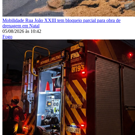
Mobilidade
Rua João XXIII tem bloqueio parcial para obra de
drenagem em Natal
05/08/2026
às
10:42
Fogo