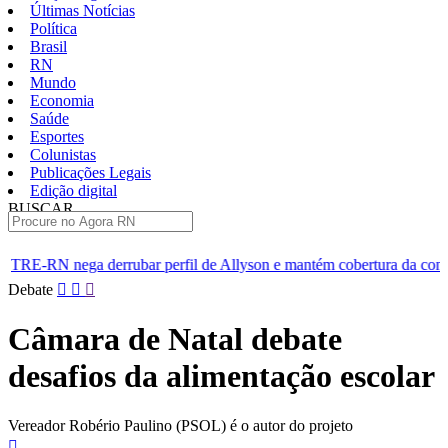
Últimas Notícias
Política
Brasil
RN
Mundo
Economia
Saúde
Esportes
Colunistas
Publicações Legais
Edição digital
BUSCAR
ÚLTIMAS
perfil de Allyson e mantém cobertura da convenção
Dupla de f
Pular
Debate
para
o
Câmara de Natal debate
conteúdo
desafios da alimentação escolar
Vereador Robério Paulino (PSOL) é o autor do projeto