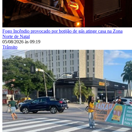
Fogo
Incêndio provocado por botijão de gás atinge casa na Zona
Norte de Natal
05/08/2026
às
09:19
Trânsito