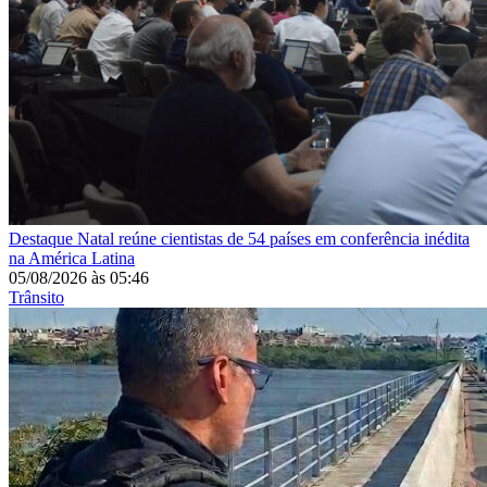
Destaque
Natal reúne cientistas de 54 países em conferência inédita
na América Latina
05/08/2026
às
05:46
Trânsito