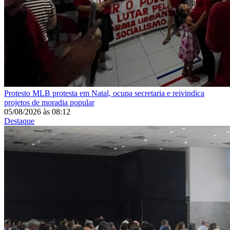
Protesto
MLB protesta em Natal, ocupa secretaria e reivindica
projetos de moradia popular
05/08/2026
às
08:12
Destaque