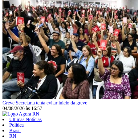
Greve
Secretaria tenta evitar início da greve
04/08/2026
às
16:57
Últimas Notícias
Política
Brasil
RN