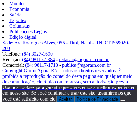
Mundo
Economia
Saúde
Esportes
Colunistas
Publicações Legais
Edição digital
Sede: Av. Rodrigues Alves, 955 - Tirol, Natal - RN, CEP:59020-
200
Telefone:
(84) 3027-1690
Redação:
(84) 98117-5384
-
redacao@agorarn.com.br
Comercial:
(84) 98117-1718
-
publica@agorarn.com.br
Copyright Grupo Agora RN. Todos os direitos reservados. É
proibida a reprodução do conteúdo desta página em qualquer meio
de comunicação, eletrônico ou impresso, sem autorização prévia.
Usamos cookies para garantir que oferecemos a melhor experiência
em nosso site. Se você continuar a usar este site, assumiremos que
você está satisfeito com ele.
Aceitar
Politica de Privacidade