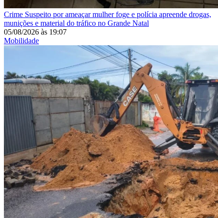
Crime
Suspeito por ameaçar mulher foge e polícia apreende drogas,
munições e material do tráfico no Grande Natal
05/08/2026
às
19:07
Mobilidade