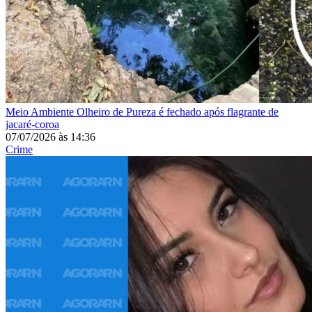
Meio Ambiente
Olheiro de Pureza é fechado após flagrante de
jacaré-coroa
07/07/2026
às
14:36
Crime