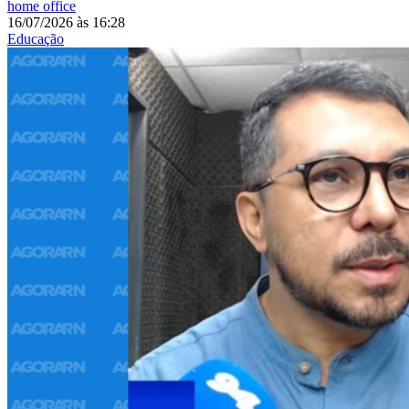
home office
16/07/2026
às
16:28
Educação