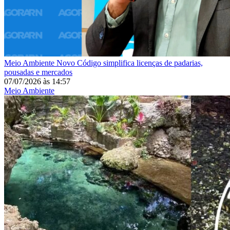
Meio Ambiente
Novo Código simplifica licenças de padarias,
pousadas e mercados
07/07/2026
às
14:57
Meio Ambiente