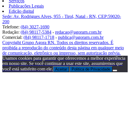
Serviços
Publicações Legais
Edição digital
Sede: Av. Rodrigues Alves, 955 - Tirol, Natal - RN, CEP:59020-
200
Telefone:
(84) 3027-1690
Redação:
(84) 98117-5384
-
redacao@agorarn.com.br
Comercial:
(84) 98117-1718
-
publica@agorarn.com.br
Copyright Grupo Agora RN. Todos os direitos reservados. É
proibida a reprodução do conteúdo desta página em qualquer meio
de comunicação, eletrônico ou impresso, sem autorização prévia.
Usamos cookies para garantir que oferecemos a melhor experiência
em nosso site. Se você continuar a usar este site, assumiremos que
você está satisfeito com ele.
Aceitar
Politica de Privacidade