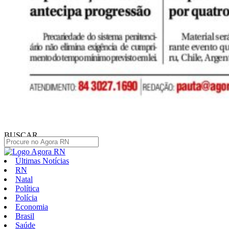
BUSCAR
Últimas Notícias
RN
Natal
Política
Polícia
Economia
Brasil
Saúde