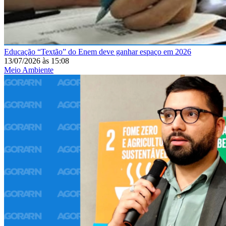
Educação
“Textão” do Enem deve ganhar espaço em 2026
13/07/2026
às
15:08
Meio Ambiente