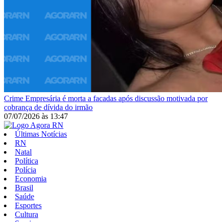
Crime
Empresária é morta a facadas após discussão motivada por
cobrança de dívida do irmão
07/07/2026
às
13:47
Últimas Notícias
RN
Natal
Política
Polícia
Economia
Brasil
Saúde
Esportes
Cultura