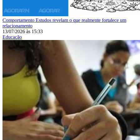
Comportamento
Estudos revelam o que realmente fortalece um
relacionamento
13/07/2026
às
15:33
Educação