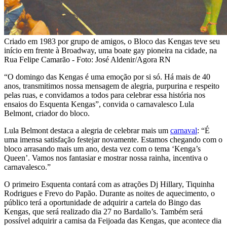
Criado em 1983 por grupo de amigos, o Bloco das Kengas teve seu
início em frente à Broadway, uma boate gay pioneira na cidade, na
Rua Felipe Camarão - Foto: José Aldenir/Agora RN
“O domingo das Kengas é uma emoção por si só. Há mais de 40
anos, transmitimos nossa mensagem de alegria, purpurina e respeito
pelas ruas, e convidamos a todos para celebrar essa história nos
ensaios do Esquenta Kengas”, convida o carnavalesco Lula
Belmont, criador do bloco.
Lula Belmont destaca a alegria de celebrar mais um
carnaval
: “É
uma imensa satisfação festejar novamente. Estamos chegando com o
bloco arrasando mais um ano, desta vez com o tema ‘Kenga’s
Queen’. Vamos nos fantasiar e mostrar nossa rainha, incentiva o
carnavalesco.”
O primeiro Esquenta contará com as atrações Dj Hillary, Tiquinha
Rodrigues e Frevo do Papão. Durante as noites de aquecimento, o
público terá a oportunidade de adquirir a cartela do Bingo das
Kengas, que será realizado dia 27 no Bardallo’s. Também será
possível adquirir a camisa da Feijoada das Kengas, que acontece dia