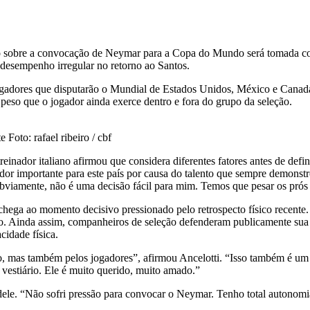
isão sobre a convocação de Neymar para a Copa do Mundo será tomada com
 desempenho irregular no retorno ao Santos.
 jogadores que disputarão o Mundial de Estados Unidos, México e Canad
 peso que o jogador ainda exerce dentro e fora do grupo da seleção.
Foto: rafael ribeiro / cbf
reinador italiano afirmou que considera diferentes fatores antes de de
dor importante para este país por causa do talento que sempre demonstr
bviamente, não é uma decisão fácil para mim. Temos que pesar os prós 
 chega ao momento decisivo pressionado pelo retrospecto físico recente.
ro. Ainda assim, companheiros de seleção defenderam publicamente sua p
cidade física.
 mas também pelos jogadores”, afirmou Ancelotti. “Isso também é um fa
estiário. Ele é muito querido, muito amado.”
 dele. “Não sofri pressão para convocar o Neymar. Tenho total autonom