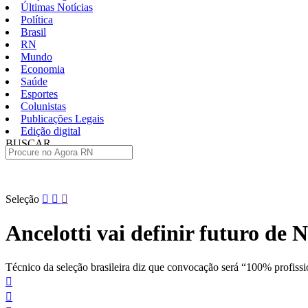
Últimas Notícias
Política
Brasil
RN
Mundo
Economia
Saúde
Esportes
Colunistas
Publicações Legais
Edição digital
BUSCAR
ÚLTIMAS
Pular
Seleção
para
o
Ancelotti vai definir futuro de
conteúdo
Técnico da seleção brasileira diz que convocação será “100% profissi