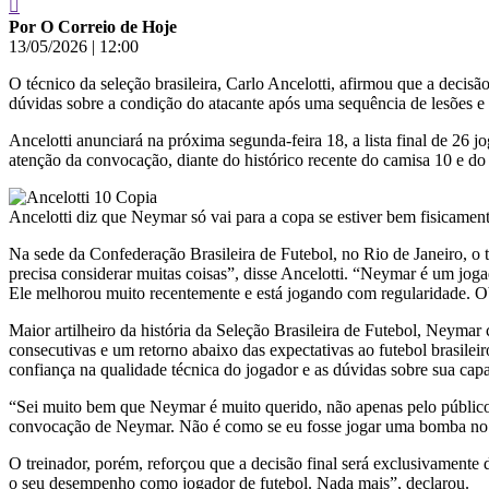
Por O Correio de Hoje
13/05/2026
|
12:00
O técnico da seleção brasileira, Carlo Ancelotti, afirmou que a dec
dúvidas sobre a condição do atacante após uma sequência de lesões e
Ancelotti anunciará na próxima segunda-feira 18, a lista final de 26
atenção da convocação, diante do histórico recente do camisa 10 e do
Ancelotti diz que Neymar só vai para a copa se estiver bem fisicamente 
Na sede da Confederação Brasileira de Futebol, no Rio de Janeiro, o t
precisa considerar muitas coisas”, disse Ancelotti. “Neymar é um joga
Ele melhorou muito recentemente e está jogando com regularidade. O
Maior artilheiro da história da Seleção Brasileira de Futebol, Neymar
consecutivas e um retorno abaixo das expectativas ao futebol brasilei
confiança na qualidade técnica do jogador e as dúvidas sobre sua capa
“Sei muito bem que Neymar é muito querido, não apenas pelo público,
convocação de Neymar. Não é como se eu fosse jogar uma bomba no v
O treinador, porém, reforçou que a decisão final será exclusivamente
o seu desempenho como jogador de futebol. Nada mais”, declarou.