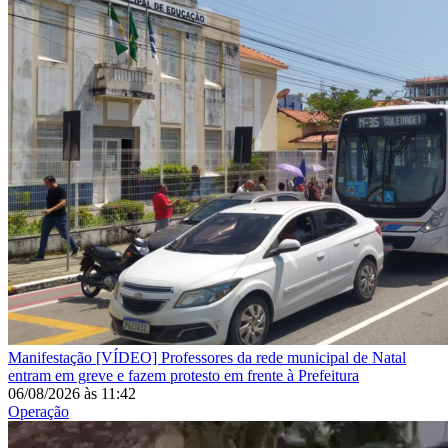
Manifestação
[VÍDEO] Professores da rede municipal de Natal
entram em greve e fazem protesto em frente à Prefeitura
06/08/2026
às
11:42
Operação