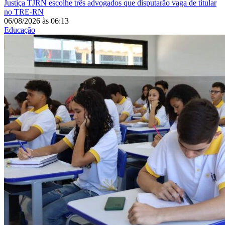
Justiça
TJRN escolhe três advogados que disputarão vaga de titular
no TRE-RN
06/08/2026
às
06:13
Educação