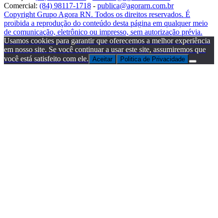
Comercial:
(84) 98117-1718
-
publica@agorarn.com.br
Copyright Grupo Agora RN. Todos os direitos reservados. É
proibida a reprodução do conteúdo desta página em qualquer meio
de comunicação, eletrônico ou impresso, sem autorização prévia.
Usamos cookies para garantir que oferecemos a melhor experiência
em nosso site. Se você continuar a usar este site, assumiremos que
você está satisfeito com ele.
Aceitar
Politica de Privacidade