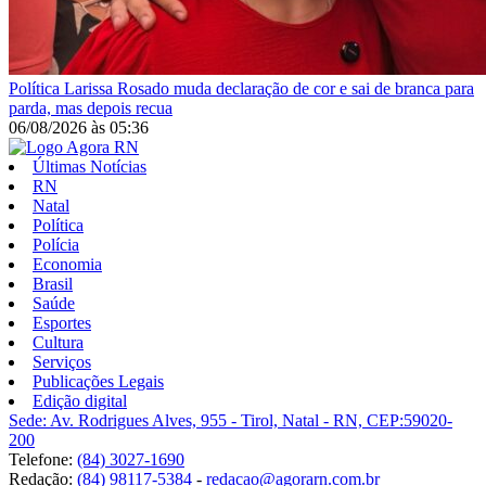
Política
Larissa Rosado muda declaração de cor e sai de branca para
parda, mas depois recua
06/08/2026
às
05:36
Últimas Notícias
RN
Natal
Política
Polícia
Economia
Brasil
Saúde
Esportes
Cultura
Serviços
Publicações Legais
Edição digital
Sede: Av. Rodrigues Alves, 955 - Tirol, Natal - RN, CEP:59020-
200
Telefone:
(84) 3027-1690
Redação:
(84) 98117-5384
-
redacao@agorarn.com.br