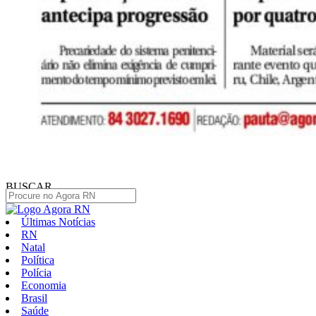
BUSCAR
Últimas Notícias
RN
Natal
Política
Polícia
Economia
Brasil
Saúde