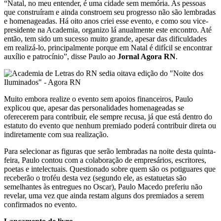
“Natal, no meu entender, é uma cidade sem memória. As pessoas
que construíram e ainda constroem seu progresso não são lembradas
e homenageadas. Há oito anos criei esse evento, e como sou vice-
presidente na Academia, organizo lá anualmente este encontro. Até
então, tem sido um sucesso muito grande, apesar das dificuldades
em realizá-lo, principalmente porque em Natal é difícil se encontrar
auxílio e patrocínio”, disse Paulo ao
Jornal Agora RN
.
Muito embora realize o evento sem apoios financeiros, Paulo
explicou que, apesar das personalidades homenageadas se
oferecerem para contribuir, ele sempre recusa, já que está dentro do
estatuto do evento que nenhum premiado poderá contribuir direta ou
indiretamente com sua realização.
Para selecionar as figuras que serão lembradas na noite desta quinta-
feira, Paulo contou com a colaboração de empresários, escritores,
poetas e intelectuais. Questionado sobre quem são os potiguares que
receberão o troféu desta vez (segundo ele, as estatuetas são
semelhantes às entregues no Oscar), Paulo Macedo preferiu não
revelar, uma vez que ainda restam alguns dos premiados a serem
confirmados no evento.