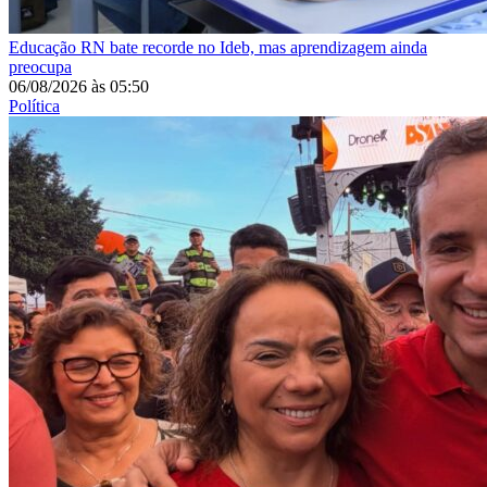
Educação
RN bate recorde no Ideb, mas aprendizagem ainda
preocupa
06/08/2026
às
05:50
Política