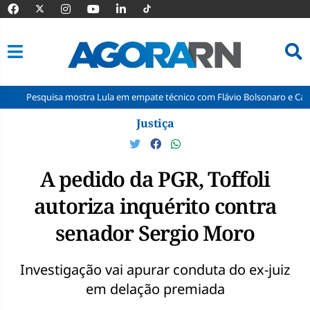
isa mostra Lula em empate técnico com Flávio Bolsonaro e Caiado no seg
Pular
Justiça
para
o
conteúdo
A pedido da PGR, Toffoli
autoriza inquérito contra
senador Sergio Moro
Investigação vai apurar conduta do ex-juiz
em delação premiada