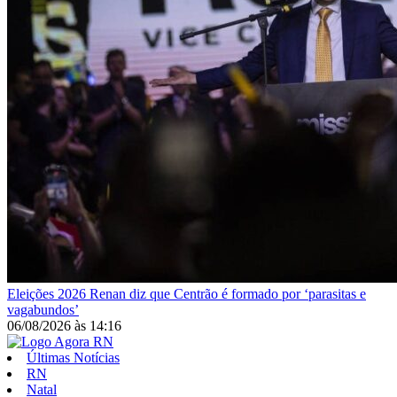
Eleições 2026
Renan diz que Centrão é formado por ‘parasitas e
vagabundos’
06/08/2026
às
14:16
Últimas Notícias
RN
Natal