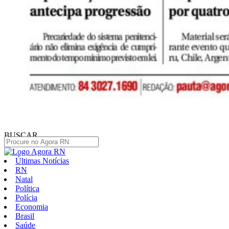
BUSCAR
Últimas Notícias
RN
Natal
Política
Polícia
Economia
Brasil
Saúde