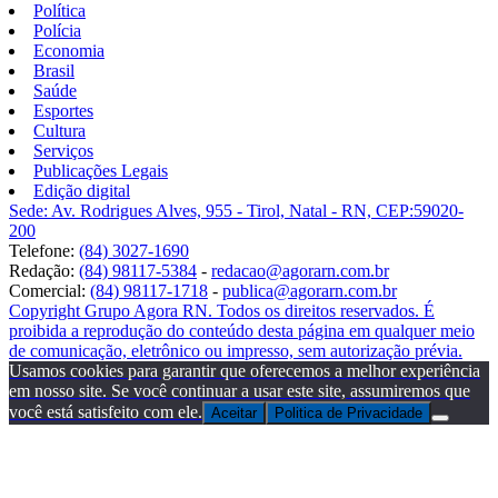
Política
Polícia
Economia
Brasil
Saúde
Esportes
Cultura
Serviços
Publicações Legais
Edição digital
Sede: Av. Rodrigues Alves, 955 - Tirol, Natal - RN, CEP:59020-
200
Telefone:
(84) 3027-1690
Redação:
(84) 98117-5384
-
redacao@agorarn.com.br
Comercial:
(84) 98117-1718
-
publica@agorarn.com.br
Copyright Grupo Agora RN. Todos os direitos reservados. É
proibida a reprodução do conteúdo desta página em qualquer meio
de comunicação, eletrônico ou impresso, sem autorização prévia.
Usamos cookies para garantir que oferecemos a melhor experiência
em nosso site. Se você continuar a usar este site, assumiremos que
você está satisfeito com ele.
Aceitar
Politica de Privacidade