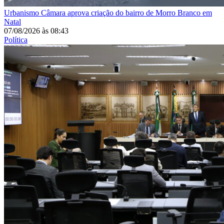
Urbanismo
Câmara aprova criação do bairro de Morro Branco em
Natal
07/08/2026
às
08:43
Política