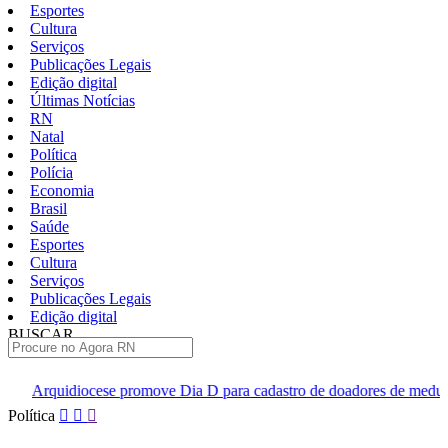
Esportes
Cultura
Serviços
Publicações Legais
Edição digital
Últimas Notícias
RN
Natal
Política
Polícia
Economia
Brasil
Saúde
Esportes
Cultura
Serviços
Publicações Legais
Edição digital
BUSCAR
ÚLTIMAS
ve Dia D para cadastro de doadores de medula óssea em Natal
Q
Pular
Política
para
o