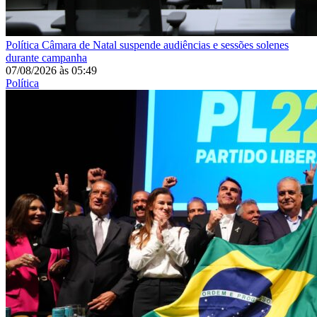
Política
Câmara de Natal suspende audiências e sessões solenes
durante campanha
07/08/2026
às
05:49
Política