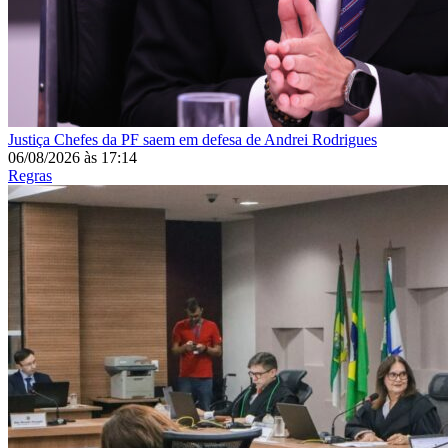
Justiça
Chefes da PF saem em defesa de Andrei Rodrigues
06/08/2026
às
17:14
Regras