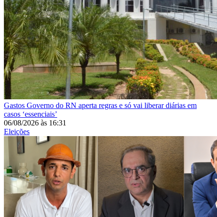
Gastos
Governo do RN aperta regras e só vai liberar diárias em
casos ‘essenciais’
06/08/2026
às
16:31
Eleições