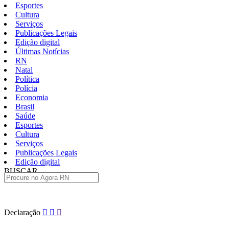
Esportes
Cultura
Serviços
Publicações Legais
Edição digital
Últimas Notícias
RN
Natal
Política
Polícia
Economia
Brasil
Saúde
Esportes
Cultura
Serviços
Publicações Legais
Edição digital
BUSCAR
ÚLTIMAS
Pular
Declaração
para
o