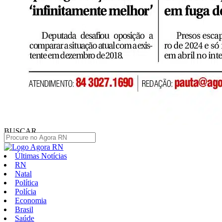
BUSCAR
Últimas Notícias
RN
Natal
Política
Polícia
Economia
Brasil
Saúde