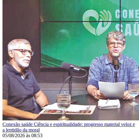
Conexão saúde
Ciência e espiritualidade: progresso material veloz e
a lentidão da moral
05/08/2026
às
08:53