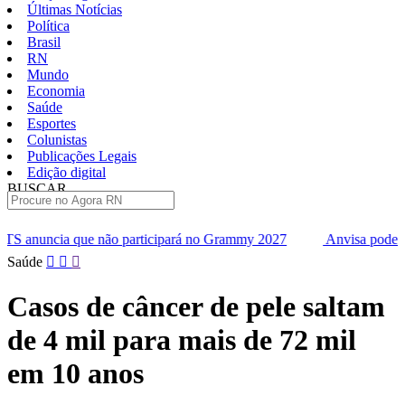
Últimas Notícias
Política
Brasil
RN
Mundo
Economia
Saúde
Esportes
Colunistas
Publicações Legais
Edição digital
BUSCAR
ÚLTIMAS
ticipará no Grammy 2027
Anvisa pode aprovar mais oito caneta
Pular
Saúde
para
o
Casos de câncer de pele saltam
conteúdo
de 4 mil para mais de 72 mil
em 10 anos