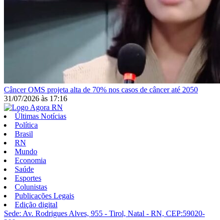
Câncer
OMS projeta alta de 70% nos casos de câncer até 2050
31/07/2026
às
17:16
Últimas Notícias
Política
Brasil
RN
Mundo
Economia
Saúde
Esportes
Colunistas
Publicações Legais
Edição digital
Sede: Av. Rodrigues Alves, 955 - Tirol, Natal - RN, CEP:59020-