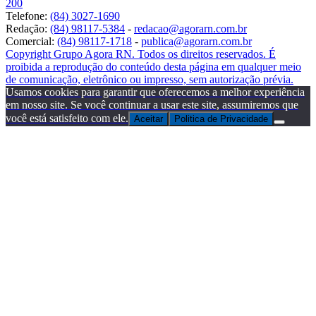
200
Telefone:
(84) 3027-1690
Redação:
(84) 98117-5384
-
redacao@agorarn.com.br
Comercial:
(84) 98117-1718
-
publica@agorarn.com.br
Copyright Grupo Agora RN. Todos os direitos reservados. É
proibida a reprodução do conteúdo desta página em qualquer meio
de comunicação, eletrônico ou impresso, sem autorização prévia.
Usamos cookies para garantir que oferecemos a melhor experiência
em nosso site. Se você continuar a usar este site, assumiremos que
você está satisfeito com ele.
Aceitar
Politica de Privacidade