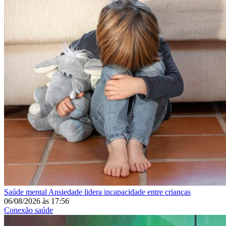
Saúde mental
Ansiedade lidera incapacidade entre crianças
06/08/2026
às
17:56
Conexão saúde