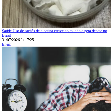
Saúde
Uso de sachês de nicotina cresce no mundo e gera debate no
Brasil
31/07/2026
às
17:25
Enem