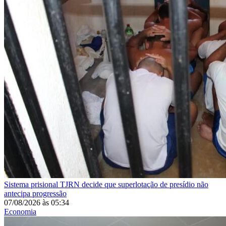
Sistema prisional
TJRN decide que superlotação de presídio não
antecipa progressão
07/08/2026
às
05:34
Economia