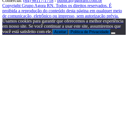
Comercial:
(84) 98117-1718
-
publica@agorarn.com.br
Copyright Grupo Agora RN. Todos os direitos reservados. É
proibida a reprodução do conteúdo desta página em qualquer meio
de comunicação, eletrônico ou impresso, sem autorização prévia.
Usamos cookies para garantir que oferecemos a melhor experiência
em nosso site. Se você continuar a usar este site, assumiremos que
você está satisfeito com ele.
Aceitar
Politica de Privacidade