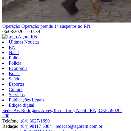
Operação
Operação prende 14 suspeitos no RN
06/08/2026
às
07:39
Últimas Notícias
RN
Natal
Política
Polícia
Economia
Brasil
Saúde
Esportes
Cultura
Serviços
Publicações Legais
Edição digital
Sede: Av. Rodrigues Alves, 955 - Tirol, Natal - RN, CEP:59020-
200
Telefone:
(84) 3027-1690
Redação:
(84) 98117-5384
-
redacao@agorarn.com.br