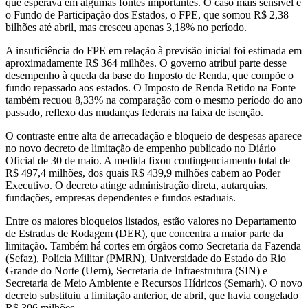
que esperava em algumas fontes importantes. O caso mais sensível é
o Fundo de Participação dos Estados, o FPE, que somou R$ 2,38
bilhões até abril, mas cresceu apenas 3,18% no período.
A insuficiência do FPE em relação à previsão inicial foi estimada em
aproximadamente R$ 364 milhões. O governo atribui parte desse
desempenho à queda da base do Imposto de Renda, que compõe o
fundo repassado aos estados. O Imposto de Renda Retido na Fonte
também recuou 8,33% na comparação com o mesmo período do ano
passado, reflexo das mudanças federais na faixa de isenção.
O contraste entre alta de arrecadação e bloqueio de despesas aparece
no novo decreto de limitação de empenho publicado no Diário
Oficial de 30 de maio. A medida fixou contingenciamento total de
R$ 497,4 milhões, dos quais R$ 439,9 milhões cabem ao Poder
Executivo. O decreto atinge administração direta, autarquias,
fundações, empresas dependentes e fundos estaduais.
Entre os maiores bloqueios listados, estão valores no Departamento
de Estradas de Rodagem (DER), que concentra a maior parte da
limitação. Também há cortes em órgãos como Secretaria da Fazenda
(Sefaz), Polícia Militar (PMRN), Universidade do Estado do Rio
Grande do Norte (Uern), Secretaria de Infraestrutura (SIN) e
Secretaria de Meio Ambiente e Recursos Hídricos (Semarh). O novo
decreto substituiu a limitação anterior, de abril, que havia congelado
R$ 306 milhões.