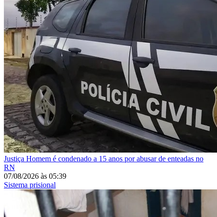
Justiça
Homem é condenado a 15 anos por abusar de enteadas no
RN
07/08/2026
às
05:39
Sistema prisional