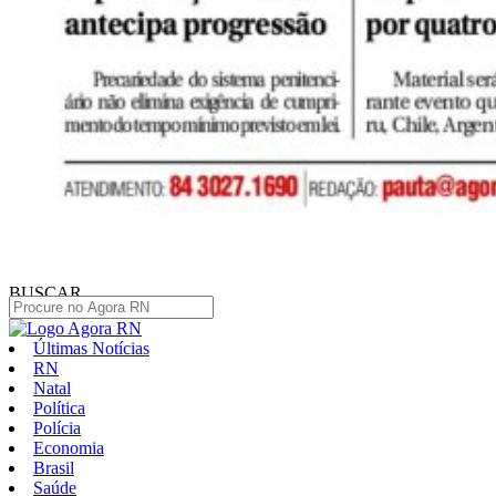
BUSCAR
Últimas Notícias
RN
Natal
Política
Polícia
Economia
Brasil
Saúde