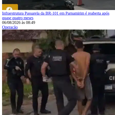
Infraestrutura
Passarela da BR-101 em Parnamirim é reaberta após
quase quatro meses
06/08/2026
às
08:49
Operação