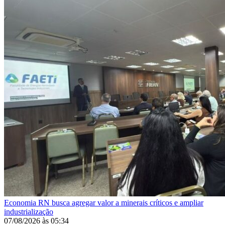
Economia
RN busca agregar valor a minerais críticos e ampliar
industrialização
07/08/2026
às
05:34