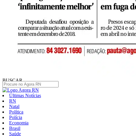
BUSCAR
Últimas Notícias
RN
Natal
Política
Polícia
Economia
Brasil
Saúde