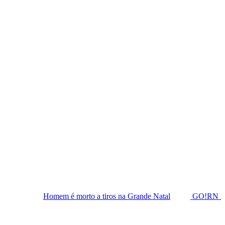
m é morto a tiros na Grande Natal
GO!RN 2026 amplia agenda 