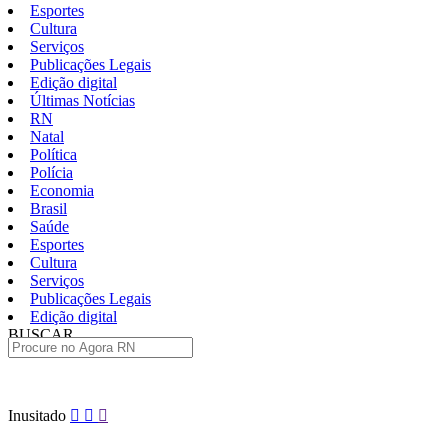
Esportes
Cultura
Serviços
Publicações Legais
Edição digital
Últimas Notícias
RN
Natal
Política
Polícia
Economia
Brasil
Saúde
Esportes
Cultura
Serviços
Publicações Legais
Edição digital
BUSCAR
ÚLTIMAS
Pular
Inusitado
para
o