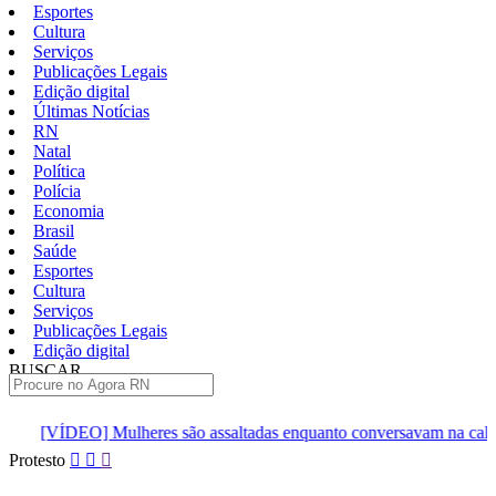
Esportes
Cultura
Serviços
Publicações Legais
Edição digital
Últimas Notícias
RN
Natal
Política
Polícia
Economia
Brasil
Saúde
Esportes
Cultura
Serviços
Publicações Legais
Edição digital
BUSCAR
ÚLTIMAS
ulheres são assaltadas enquanto conversavam na calçada em São Go
Pular
Protesto
para
o