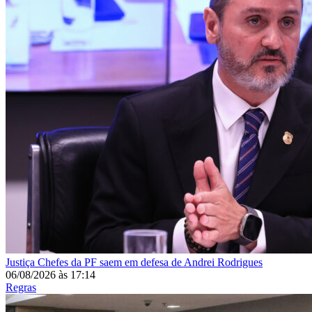
Justiça
Chefes da PF saem em defesa de Andrei Rodrigues
06/08/2026
às
17:14
Regras