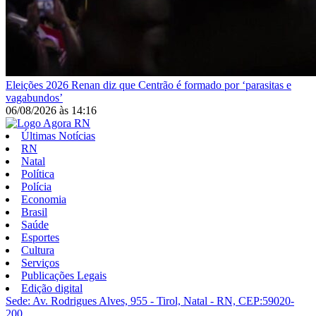
Eleições 2026
Renan diz que Centrão é formado por ‘parasitas e
vagabundos’
06/08/2026
às
14:16
Últimas Notícias
RN
Natal
Política
Polícia
Economia
Brasil
Saúde
Esportes
Cultura
Serviços
Publicações Legais
Edição digital
Sede: Av. Rodrigues Alves, 955 - Tirol, Natal - RN, CEP:59020-
200