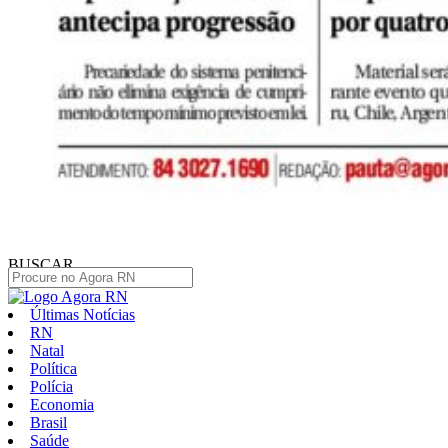
BUSCAR
Últimas Notícias
RN
Natal
Política
Polícia
Economia
Brasil
Saúde