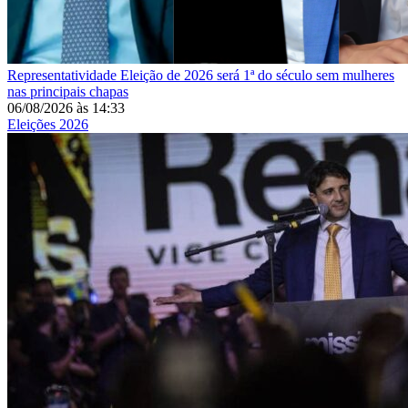
Representatividade
Eleição de 2026 será 1ª do século sem mulheres
nas principais chapas
06/08/2026
às
14:33
Eleições 2026