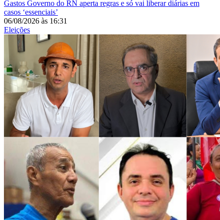
Gastos
Governo do RN aperta regras e só vai liberar diárias em
casos ‘essenciais’
06/08/2026
às
16:31
Eleições