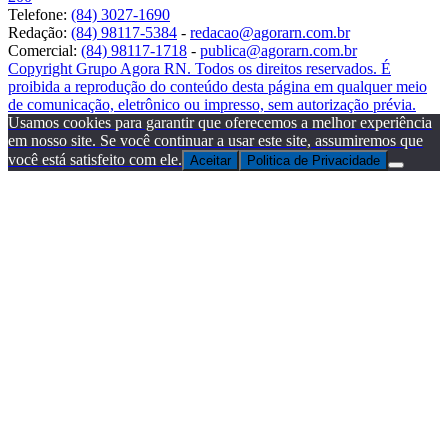
Telefone:
(84) 3027-1690
Redação:
(84) 98117-5384
-
redacao@agorarn.com.br
Comercial:
(84) 98117-1718
-
publica@agorarn.com.br
Copyright Grupo Agora RN. Todos os direitos reservados. É
proibida a reprodução do conteúdo desta página em qualquer meio
de comunicação, eletrônico ou impresso, sem autorização prévia.
Usamos cookies para garantir que oferecemos a melhor experiência
em nosso site. Se você continuar a usar este site, assumiremos que
você está satisfeito com ele.
Aceitar
Politica de Privacidade