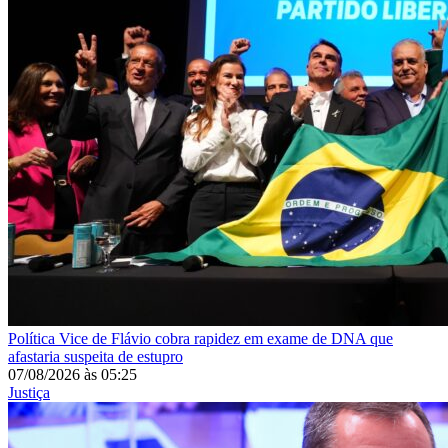
Política
Vice de Flávio cobra rapidez em exame de DNA que
afastaria suspeita de estupro
07/08/2026
às
05:25
Justiça