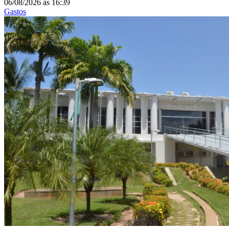
06/08/2026
às
16:39
Gastos