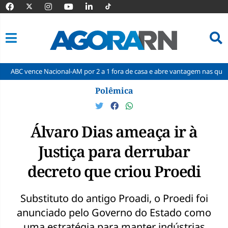
Nacional-AM por 2 a 1 fora de casa e abre vantagem nas quartas
Cin
Pular
Polêmica
para
o
conteúdo
Álvaro Dias ameaça ir à
Justiça para derrubar
decreto que criou Proedi
Substituto do antigo Proadi, o Proedi foi
anunciado pelo Governo do Estado como
uma estratégia para manter indústrias