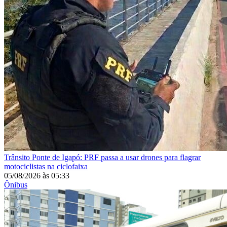
Trânsito
Ponte de Igapó: PRF passa a usar drones para flagrar
motociclistas na ciclofaixa
05/08/2026
às
05:33
Ônibus