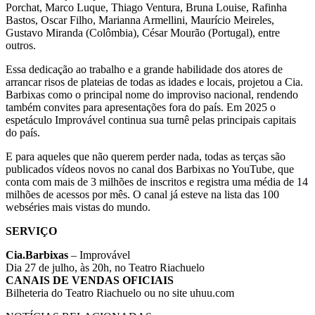
Porchat, Marco Luque, Thiago Ventura, Bruna Louise, Rafinha
Bastos, Oscar Filho, Marianna Armellini, Maurício Meireles,
Gustavo Miranda (Colômbia), César Mourão (Portugal), entre
outros.
Essa dedicação ao trabalho e a grande habilidade dos atores de
arrancar risos de plateias de todas as idades e locais, projetou a Cia.
Barbixas como o principal nome do improviso nacional, rendendo
também convites para apresentações fora do país. Em 2025 o
espetáculo Improvável continua sua turnê pelas principais capitais
do país.
E para aqueles que não querem perder nada, todas as terças são
publicados vídeos novos no canal dos Barbixas no YouTube, que
conta com mais de 3 milhões de inscritos e registra uma média de 14
milhões de acessos por mês. O canal já esteve na lista das 100
webséries mais vistas do mundo.
SERVIÇO
Cia.Barbixas
– Improvável
Dia 27 de julho, às 20h, no Teatro Riachuelo
CANAIS DE VENDAS OFICIAIS
Bilheteria do Teatro Riachuelo ou no site uhuu.com