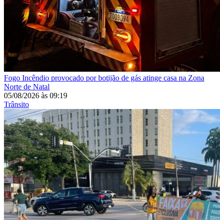
Fogo
Incêndio provocado por botijão de gás atinge casa na Zona
Norte de Natal
05/08/2026
às
09:19
Trânsito