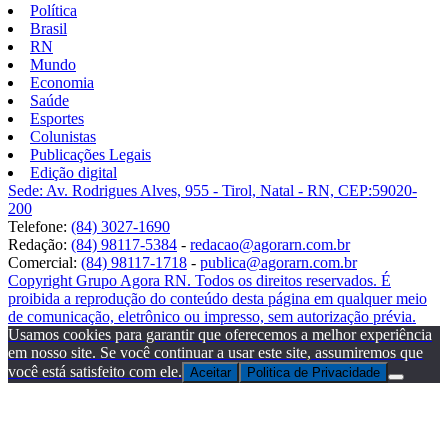
Política
Brasil
RN
Mundo
Economia
Saúde
Esportes
Colunistas
Publicações Legais
Edição digital
Sede: Av. Rodrigues Alves, 955 - Tirol, Natal - RN, CEP:59020-
200
Telefone:
(84) 3027-1690
Redação:
(84) 98117-5384
-
redacao@agorarn.com.br
Comercial:
(84) 98117-1718
-
publica@agorarn.com.br
Copyright Grupo Agora RN. Todos os direitos reservados. É
proibida a reprodução do conteúdo desta página em qualquer meio
de comunicação, eletrônico ou impresso, sem autorização prévia.
Usamos cookies para garantir que oferecemos a melhor experiência
em nosso site. Se você continuar a usar este site, assumiremos que
você está satisfeito com ele.
Aceitar
Politica de Privacidade