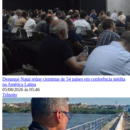
Destaque
Natal reúne cientistas de 54 países em conferência inédita
na América Latina
05/08/2026
às
05:46
Trânsito