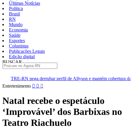
Últimas Notícias
Política
Brasil
RN
Mundo
Economia
Saúde
Esportes
Colunistas
Publicações Legais
Edição digital
BUSCAR
ÚLTIMAS
bar perfil de Allyson e mantém cobertura da convenção
Dupla 
Pular
Entretenimento
para
o
Natal recebe o espetáculo
conteúdo
‘Improvável’ dos Barbixas no
Teatro Riachuelo