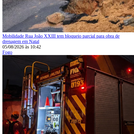
Mobilidade
Rua João XXIII tem bloqueio parcial para obra de
drenagem em Natal
05/08/2026
às
10:42
Fogo