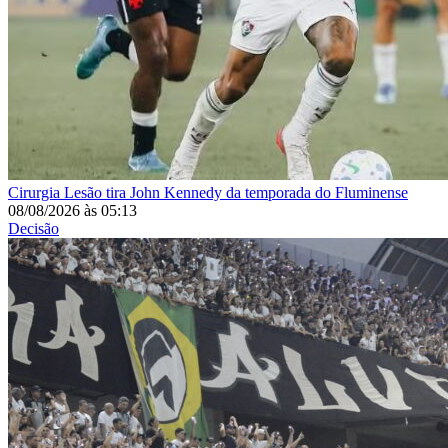
Cirurgia
Lesão tira John Kennedy da temporada do Fluminense
08/08/2026
às
05:13
Decisão