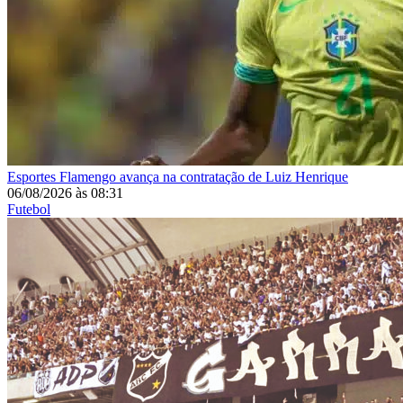
Esportes
Flamengo avança na contratação de Luiz Henrique
06/08/2026
às
08:31
Futebol