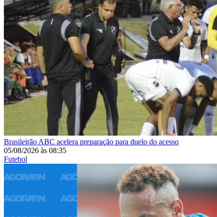
Brasileirão
ABC acelera preparação para duelo do acesso
05/08/2026
às
08:35
Futebol