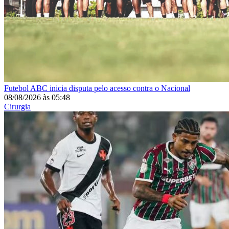
Futebol
ABC inicia disputa pelo acesso contra o Nacional
08/08/2026
às
05:48
Cirurgia