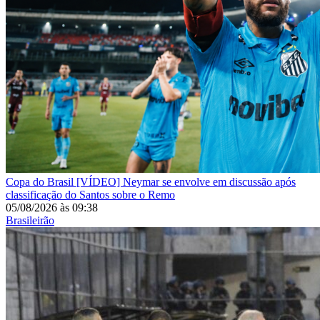
Copa do Brasil
[VÍDEO] Neymar se envolve em discussão após
classificação do Santos sobre o Remo
05/08/2026
às
09:38
Brasileirão