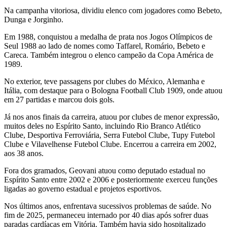
Na campanha vitoriosa, dividiu elenco com jogadores como Bebeto,
Dunga e Jorginho.
Em 1988, conquistou a medalha de prata nos Jogos Olímpicos de
Seul 1988 ao lado de nomes como Taffarel, Romário, Bebeto e
Careca. Também integrou o elenco campeão da Copa América de
1989.
No exterior, teve passagens por clubes do México, Alemanha e
Itália, com destaque para o Bologna Football Club 1909, onde atuou
em 27 partidas e marcou dois gols.
Já nos anos finais da carreira, atuou por clubes de menor expressão,
muitos deles no Espírito Santo, incluindo Rio Branco Atlético
Clube, Desportiva Ferroviária, Serra Futebol Clube, Tupy Futebol
Clube e Vilavelhense Futebol Clube. Encerrou a carreira em 2002,
aos 38 anos.
Fora dos gramados, Geovani atuou como deputado estadual no
Espírito Santo entre 2002 e 2006 e posteriormente exerceu funções
ligadas ao governo estadual e projetos esportivos.
Nos últimos anos, enfrentava sucessivos problemas de saúde. No
fim de 2025, permaneceu internado por 40 dias após sofrer duas
paradas cardíacas em Vitória. Também havia sido hospitalizado