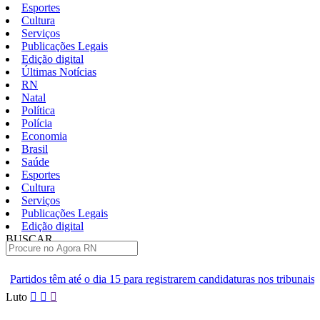
Esportes
Cultura
Serviços
Publicações Legais
Edição digital
Últimas Notícias
RN
Natal
Política
Polícia
Economia
Brasil
Saúde
Esportes
Cultura
Serviços
Publicações Legais
Edição digital
BUSCAR
ÚLTIMAS
15 para registrarem candidaturas nos tribunais
Senai RN abre 2 mil
Pular
Luto
para
o