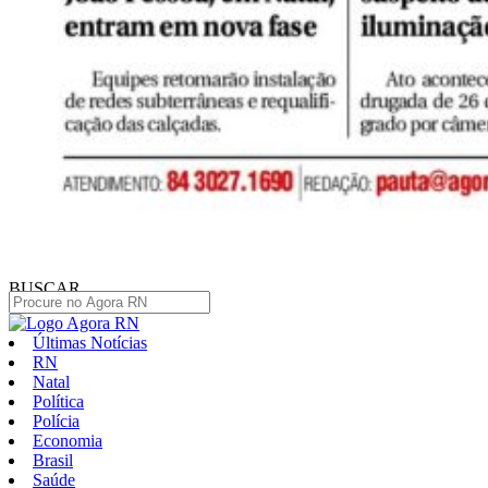
BUSCAR
Últimas Notícias
RN
Natal
Política
Polícia
Economia
Brasil
Saúde