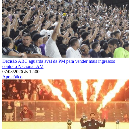
Decisão
ABC aguarda aval da PM para vender mais ingressos
contra o Nacional-AM
07/08/2026
às
12:00
Apoteótico