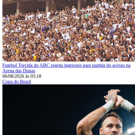
Futebol
Torcida do ABC esgota ingressos para partida do acesso na
Arena das Dunas
06/08/2026
às
05:18
Copa do Brasil