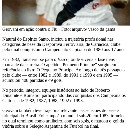
Geovani em ação contra o Flu - Foto: arquivo/ vasco da gama
Natural do Espírito Santo, iniciou a trajetória profissional nas
categorias de base da Desportiva Ferroviária, de Cariacica, clube
pelo qual conquistou o Campeonato Capixaba de 1980 aos 17 anos.
Em 1982, transferiu-se para o Vasco, onde viveria a fase mais
marcante da carreira. O apelido “Pequeno Príncipe” surgiu em
referência ao livro O Pequeno Príncipe. Ao longo de três passagens
pelo clube — entre 1982 e 1989, de 1991 a 1993 e em 1995 —
acumulou 408 partidas e 49 gols.
No período, integrou equipes históricas ao lado de Roberto
Dinamite e Romário, participando das conquistas dos Campeonatos
Cariocas de 1982, 1987, 1988, 1992 e 1993.
Geovani também teve trajetória relevante nas seleções de base e
principal do Brasil. Foi campeão mundial sub-20 em 1983, torneio
no qual terminou como artilheiro, com seis gols, e marcou o gol da
vitória sobre a Seleção Argentina de Futebol na final.