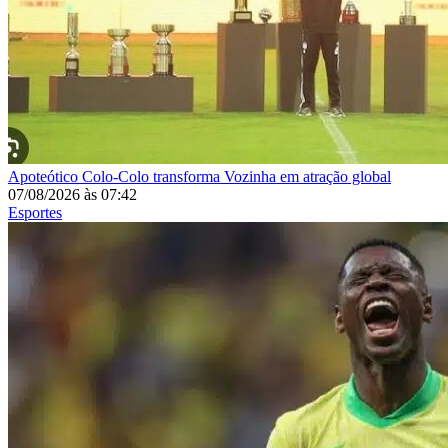
Apoteótico
Colo-Colo transforma Vozinha em atração global
07/08/2026
às
07:42
Esportes