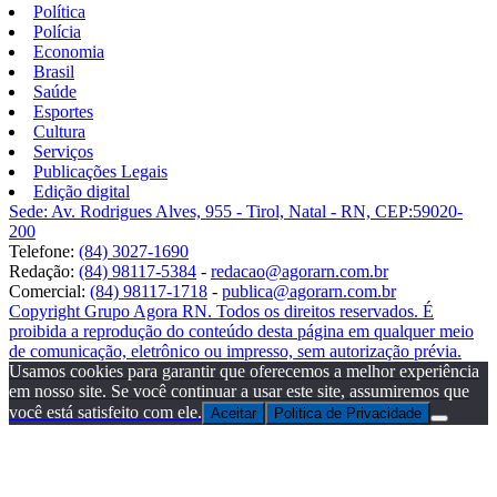
Política
Polícia
Economia
Brasil
Saúde
Esportes
Cultura
Serviços
Publicações Legais
Edição digital
Sede: Av. Rodrigues Alves, 955 - Tirol, Natal - RN, CEP:59020-
200
Telefone:
(84) 3027-1690
Redação:
(84) 98117-5384
-
redacao@agorarn.com.br
Comercial:
(84) 98117-1718
-
publica@agorarn.com.br
Copyright Grupo Agora RN. Todos os direitos reservados. É
proibida a reprodução do conteúdo desta página em qualquer meio
de comunicação, eletrônico ou impresso, sem autorização prévia.
Usamos cookies para garantir que oferecemos a melhor experiência
em nosso site. Se você continuar a usar este site, assumiremos que
você está satisfeito com ele.
Aceitar
Politica de Privacidade