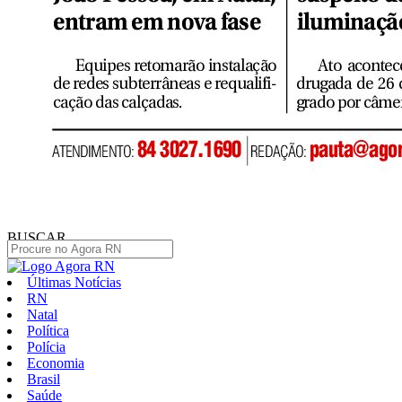
BUSCAR
Últimas Notícias
RN
Natal
Política
Polícia
Economia
Brasil
Saúde