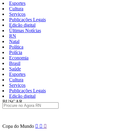
Esportes
Cultura
Serviços
Publicações Legais
Edição digital
Últimas Notícias
RN
Natal
Política
Polícia
Economia
Brasil
Saúde
Esportes
Cultura
Serviços
Publicações Legais
Edição digital
BUSCAR
ÚLTIMAS
Pular
Copa do Mundo
para
o