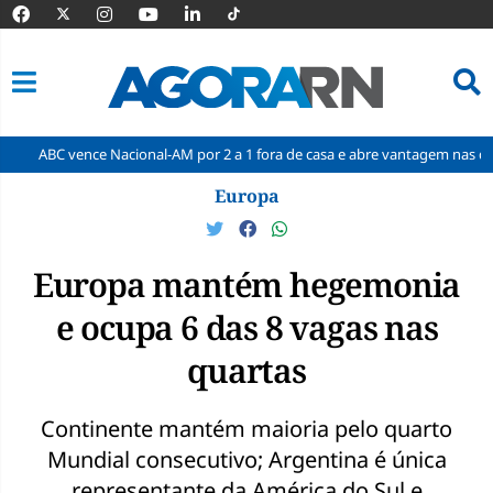
ce Nacional-AM por 2 a 1 fora de casa e abre vantagem nas quartas
Pular
Europa
para
o
conteúdo
Europa mantém hegemonia
e ocupa 6 das 8 vagas nas
quartas
Continente mantém maioria pelo quarto
Mundial consecutivo; Argentina é única
representante da América do Sul e