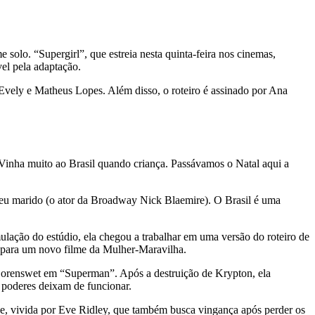
olo. “Supergirl”, que estreia nesta quinta-feira nos cinemas,
vel pela adaptação.
 Evely e Matheus Lopes. Além disso, o roteiro é assinado por Ana
. Vinha muito ao Brasil quando criança. Passávamos o Natal aqui a
 meu marido (o ator da Broadway Nick Blaemire). O Brasil é uma
lação do estúdio, ela chegou a trabalhar em uma versão do roteiro de
 para um novo filme da Mulher-Maravilha.
Corenswet em “Superman”. Após a destruição de Krypton, ela
s poderes deixam de funcionar.
e, vivida por Eve Ridley, que também busca vingança após perder os