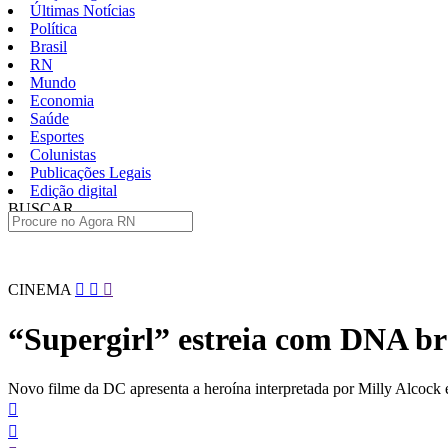
Últimas Notícias
Política
Brasil
RN
Mundo
Economia
Saúde
Esportes
Colunistas
Publicações Legais
Edição digital
BUSCAR
ÚLTIMAS
Pular
CINEMA
para
o
“Supergirl” estreia com DNA bra
conteúdo
Novo filme da DC apresenta a heroína interpretada por Milly Alcock e 