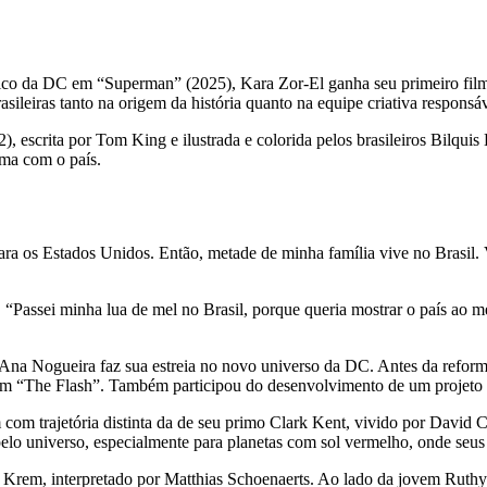
co da DC em “Superman” (2025), Kara Zor-El ganha seu primeiro filme s
sileiras tanto na origem da história quanto na equipe criativa responsá
escrita por Tom King e ilustrada e colorida pelos brasileiros Bilquis
ima com o país.
 para os Estados Unidos. Então, metade de minha família vive no Brasil
. “Passei minha lua de mel no Brasil, porque queria mostrar o país ao
Ana Nogueira faz sua estreia no novo universo da DC. Antes da reformu
m em “The Flash”. Também participou do desenvolvimento de um projeto
m trajetória distinta da de seu primo Clark Kent, vivido por David 
r pelo universo, especialmente para planetas com sol vermelho, onde seu
 Krem, interpretado por Matthias Schoenaerts. Ao lado da jovem Ruthy