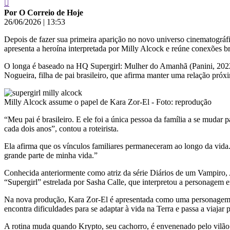
Por O Correio de Hoje
26/06/2026
|
13:53
Depois de fazer sua primeira aparição no novo universo cinematográfi
apresenta a heroína interpretada por Milly Alcock e reúne conexões bra
O longa é baseado na HQ Supergirl: Mulher do Amanhã (Panini, 2022), 
Nogueira, filha de pai brasileiro, que afirma manter uma relação próx
Milly Alcock assume o papel de Kara Zor-El - Foto: reprodução
“Meu pai é brasileiro. E ele foi a única pessoa da família a se mudar
cada dois anos”, contou a roteirista.
Ela afirma que os vínculos familiares permaneceram ao longo da vida
grande parte de minha vida.”
Conhecida anteriormente como atriz da série Diários de um Vampiro, 
“Supergirl” estrelada por Sasha Calle, que interpretou a personage
Na nova produção, Kara Zor-El é apresentada como uma personagem co
encontra dificuldades para se adaptar à vida na Terra e passa a viaja
A rotina muda quando Krypto, seu cachorro, é envenenado pelo vilão