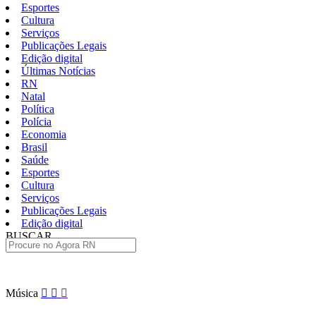
Esportes
Cultura
Serviços
Publicações Legais
Edição digital
Últimas Notícias
RN
Natal
Política
Polícia
Economia
Brasil
Saúde
Esportes
Cultura
Serviços
Publicações Legais
Edição digital
BUSCAR
ÚLTIMAS
Pular
Música
para
o