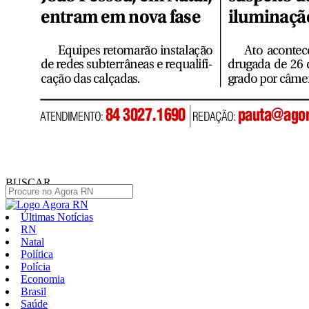
BUSCAR
Últimas Notícias
RN
Natal
Política
Polícia
Economia
Brasil
Saúde