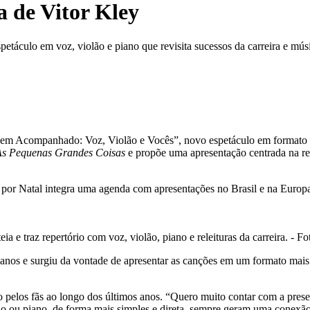
a de Vitor Kley
etáculo em voz, violão e piano que revisita sucessos da carreira e mú
 Bem Acompanhado: Voz, Violão e Vocês”, novo espetáculo em formato i
As Pequenas Grandes Coisas
e propõe uma apresentação centrada na rela
agem por Natal integra uma agenda com apresentações no Brasil e na Eur
 e traz repertório com voz, violão, piano e releituras da carreira. - 
 anos e surgiu da vontade de apresentar as canções em um formato mais
 pelos fãs ao longo dos últimos anos. “Quero muito contar com a pres
ão ou piano, de forma mais simples e direta, sempre geram uma conexão