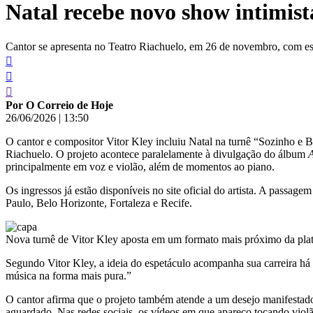
Natal recebe novo show intimist
conteúdo
Cantor se apresenta no Teatro Riachuelo, em 26 de novembro, com esp
Por O Correio de Hoje
26/06/2026
|
13:50
O cantor e compositor Vitor Kley incluiu Natal na turnê “Sozinho e
Riachuelo. O projeto acontece paralelamente à divulgação do álbum
principalmente em voz e violão, além de momentos ao piano.
Os ingressos já estão disponíveis no site oficial do artista. A pass
Paulo, Belo Horizonte, Fortaleza e Recife.
Nova turnê de Vitor Kley aposta em um formato mais próximo da plateia
Segundo Vitor Kley, a ideia do espetáculo acompanha sua carreira há
música na forma mais pura.”
O cantor afirma que o projeto também atende a um desejo manifestado
aguardado. Nas redes sociais, os vídeos em que apareço tocando viol