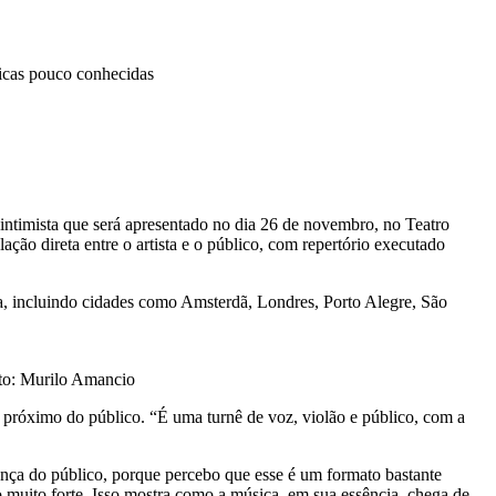
sicas pouco conhecidas
ntimista que será apresentado no dia 26 de novembro, no Teatro
ção direta entre o artista e o público, com repertório executado
opa, incluindo cidades como Amsterdã, Londres, Porto Alegre, São
Foto: Murilo Amancio
 próximo do público. “É uma turnê de voz, violão e público, com a
ença do público, porque percebo que esse é um formato bastante
 muito forte. Isso mostra como a música, em sua essência, chega de