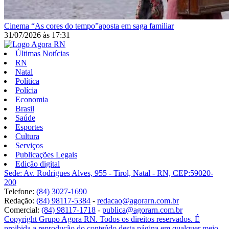
Cinema
“As cores do tempo”aposta em saga familiar
31/07/2026
às
17:31
Últimas Notícias
RN
Natal
Política
Polícia
Economia
Brasil
Saúde
Esportes
Cultura
Serviços
Publicações Legais
Edição digital
Sede: Av. Rodrigues Alves, 955 - Tirol, Natal - RN, CEP:59020-
200
Telefone:
(84) 3027-1690
Redação:
(84) 98117-5384
-
redacao@agorarn.com.br
Comercial:
(84) 98117-1718
-
publica@agorarn.com.br
Copyright Grupo Agora RN. Todos os direitos reservados. É
proibida a reprodução do conteúdo desta página em qualquer meio