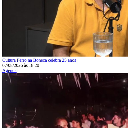
Cultura
Ferro na Boneca celebra 25 anos
07/08/2026
às
18:20
Agenda