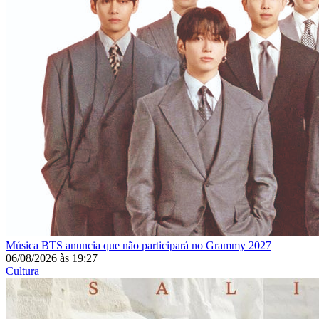
Música
BTS anuncia que não participará no Grammy 2027
06/08/2026
às
19:27
Cultura