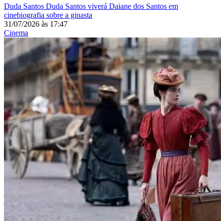
Duda Santos
Duda Santos viverá Daiane dos Santos em
cinebiografia sobre a ginasta
31/07/2026
às
17:47
Cinema