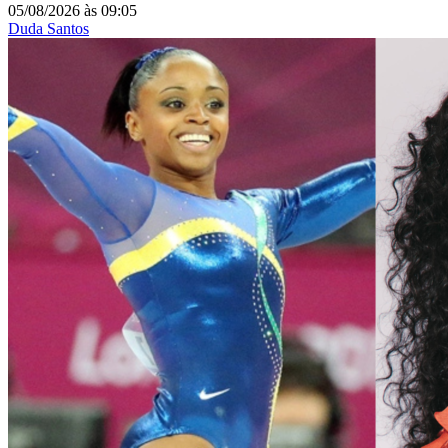
05/08/2026
às
09:05
Duda Santos