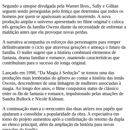
Segundo a sinopse divulgada pela Warner Bros., Sally e Gillian
seguem sendo perseguidas pelo feitiço que determina que todos os
homens por quem se apaixonam acabam morrendo. A nova
produção amplia o universo apresentado no filme original e coloca
três gerações da família Owens diante da necessidade de enfrentar a
maldição antes que ela provoque novas perdas.
A narrativa acompanha os esforços das personagens para romper
definitivamente o ciclo que atravessa gerações e ameaça o futuro da
família. O trailer sugere que a história combinará elementos de
fantasia, drama familiar e romance, mantendo características que
contribuíram para o sucesso do longa original.
Lançado em 1998, “Da Magia à Sedução” se tornou uma das
produções mais lembradas do gênero ao contar a história das irmãs
Owens, descendentes de uma linhagem de mulheres associadas à
magia. Ao longo dos anos, o filme conquistou status de clássico
entre os fãs de fantasia e romance, impulsionado pelas atuações de
Sandra Bullock e Nicole Kidman.
A continuação marca o reencontro das duas atrizes nos papéis que
ajudaram a consolidar a popularidade da obra. A expectativa em
torno do projeto aumentou após a confirmação do retorno da dupla
ao elenco principal, além da ampliação da história para novas
gerações da família.