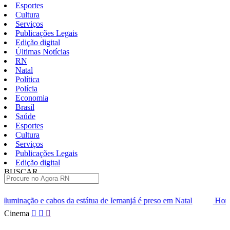
Esportes
Cultura
Serviços
Publicações Legais
Edição digital
Últimas Notícias
RN
Natal
Política
Polícia
Economia
Brasil
Saúde
Esportes
Cultura
Serviços
Publicações Legais
Edição digital
BUSCAR
ÚLTIMAS
 estátua de Iemanjá é preso em Natal
Homem é preso por tentativa
Pular
Cinema
para
o