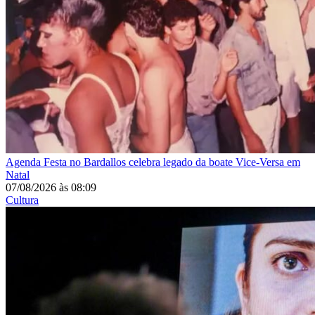
Agenda
Festa no Bardallos celebra legado da boate Vice-Versa em
Natal
07/08/2026
às
08:09
Cultura