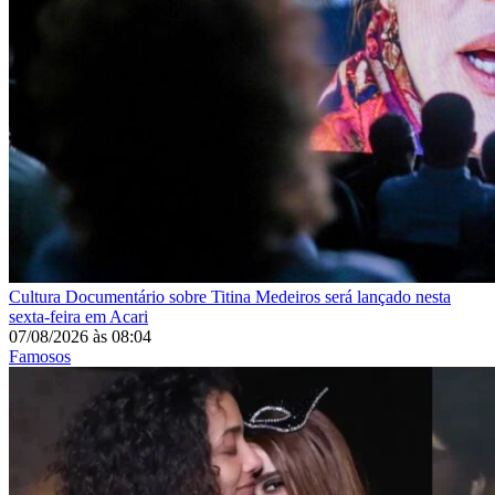
Cultura
Documentário sobre Titina Medeiros será lançado nesta
sexta-feira em Acari
07/08/2026
às
08:04
Famosos