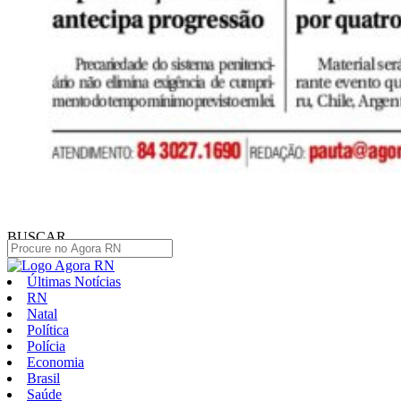
BUSCAR
Últimas Notícias
RN
Natal
Política
Polícia
Economia
Brasil
Saúde