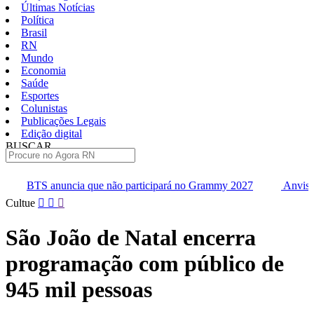
Últimas Notícias
Política
Brasil
RN
Mundo
Economia
Saúde
Esportes
Colunistas
Publicações Legais
Edição digital
BUSCAR
ÚLTIMAS
uncia que não participará no Grammy 2027
Anvisa pode aprova
Pular
Cultue
para
o
São João de Natal encerra
conteúdo
programação com público de
945 mil pessoas