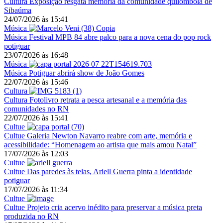
Cultura
Exposição resgata memória da comunidade quilombola de
Sibaúma
24/07/2026
às
15:41
Música
Música
Festival MPB 84 abre palco para a nova cena do pop rock
potiguar
23/07/2026
às
16:48
Música
Música
Potiguar abrirá show de João Gomes
22/07/2026
às
15:46
Cultura
Cultura
Fotolivro retrata a pesca artesanal e a memória das
comunidades no RN
22/07/2026
às
15:41
Cultue
Cultue
Galeria Newton Navarro reabre com arte, memória e
acessibilidade: “Homenagem ao artista que mais amou Natal”
17/07/2026
às
12:03
Cultue
Cultue
Das paredes às telas, Ariell Guerra pinta a identidade
potiguar
17/07/2026
às
11:34
Cultue
Cultue
Projeto cria acervo inédito para preservar a música preta
produzida no RN