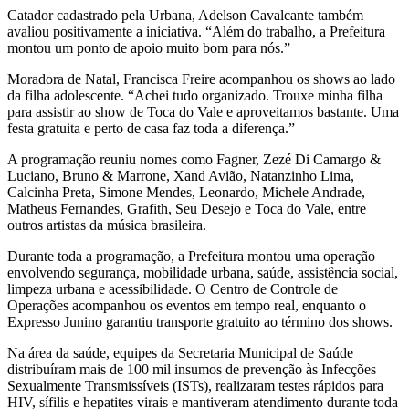
Catador cadastrado pela Urbana, Adelson Cavalcante também
avaliou positivamente a iniciativa. “Além do trabalho, a Prefeitura
montou um ponto de apoio muito bom para nós.”
Moradora de Natal, Francisca Freire acompanhou os shows ao lado
da filha adolescente. “Achei tudo organizado. Trouxe minha filha
para assistir ao show de Toca do Vale e aproveitamos bastante. Uma
festa gratuita e perto de casa faz toda a diferença.”
A programação reuniu nomes como Fagner, Zezé Di Camargo &
Luciano, Bruno & Marrone, Xand Avião, Natanzinho Lima,
Calcinha Preta, Simone Mendes, Leonardo, Michele Andrade,
Matheus Fernandes, Grafith, Seu Desejo e Toca do Vale, entre
outros artistas da música brasileira.
Durante toda a programação, a Prefeitura montou uma operação
envolvendo segurança, mobilidade urbana, saúde, assistência social,
limpeza urbana e acessibilidade. O Centro de Controle de
Operações acompanhou os eventos em tempo real, enquanto o
Expresso Junino garantiu transporte gratuito ao término dos shows.
Na área da saúde, equipes da Secretaria Municipal de Saúde
distribuíram mais de 100 mil insumos de prevenção às Infecções
Sexualmente Transmissíveis (ISTs), realizaram testes rápidos para
HIV, sífilis e hepatites virais e mantiveram atendimento durante toda