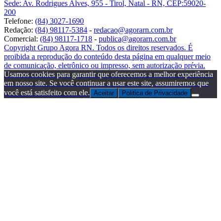
Sede: Av. Rodrigues Alves, 955 - Tirol, Natal - RN, CEP:59020-
200
Telefone:
(84) 3027-1690
Redação:
(84) 98117-5384
-
redacao@agorarn.com.br
Comercial:
(84) 98117-1718
-
publica@agorarn.com.br
Copyright Grupo Agora RN. Todos os direitos reservados. É
proibida a reprodução do conteúdo desta página em qualquer meio
de comunicação, eletrônico ou impresso, sem autorização prévia.
Usamos cookies para garantir que oferecemos a melhor experiência
em nosso site. Se você continuar a usar este site, assumiremos que
você está satisfeito com ele.
Aceitar
Politica de Privacidade