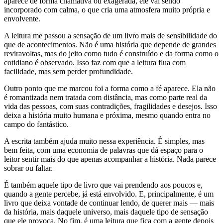
aparece de forma chamativa ou exagerada, ele vai sendo
incorporado com calma, o que cria uma atmosfera muito própria e
envolvente.
A leitura me passou a sensação de um livro mais de sensibilidade do
que de acontecimentos. Não é uma história que depende de grandes
reviravoltas, mas do jeito como tudo é construído e da forma como o
cotidiano é observado. Isso faz com que a leitura flua com
facilidade, mas sem perder profundidade.
Outro ponto que me marcou foi a forma como a fé aparece. Ela não
é romantizada nem tratada com distância, mas como parte real da
vida das pessoas, com suas contradições, fragilidades e desejos. Isso
deixa a história muito humana e próxima, mesmo quando entra no
campo do fantástico.
A escrita também ajuda muito nessa experiência. É simples, mas
bem feita, com uma economia de palavras que dá espaço para o
leitor sentir mais do que apenas acompanhar a história. Nada parece
sobrar ou faltar.
É também aquele tipo de livro que vai prendendo aos poucos e,
quando a gente percebe, já está envolvido. E, principalmente, é um
livro que deixa vontade de continuar lendo, de querer mais — mais
da história, mais daquele universo, mais daquele tipo de sensação
que ele provoca. No fim, é uma leitura que fica com a gente depois