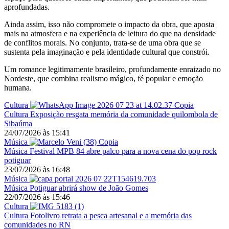
aprofundadas.
Ainda assim, isso não compromete o impacto da obra, que aposta
mais na atmosfera e na experiência de leitura do que na densidade
de conflitos morais. No conjunto, trata-se de uma obra que se
sustenta pela imaginação e pela identidade cultural que constrói.
Um romance legitimamente brasileiro, profundamente enraizado no
Nordeste, que combina realismo mágico, fé popular e emoção
humana.
Cultura
Cultura
Exposição resgata memória da comunidade quilombola de
Sibaúma
24/07/2026
às
15:41
Música
Música
Festival MPB 84 abre palco para a nova cena do pop rock
potiguar
23/07/2026
às
16:48
Música
Música
Potiguar abrirá show de João Gomes
22/07/2026
às
15:46
Cultura
Cultura
Fotolivro retrata a pesca artesanal e a memória das
comunidades no RN