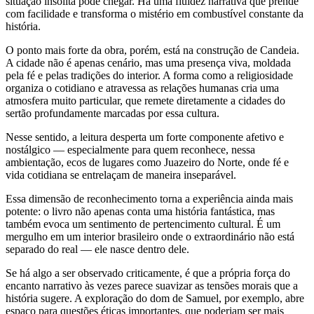
situação insólita pode chegar. Há uma fluidez narrativa que prende
com facilidade e transforma o mistério em combustível constante da
história.
O ponto mais forte da obra, porém, está na construção de Candeia.
A cidade não é apenas cenário, mas uma presença viva, moldada
pela fé e pelas tradições do interior. A forma como a religiosidade
organiza o cotidiano e atravessa as relações humanas cria uma
atmosfera muito particular, que remete diretamente a cidades do
sertão profundamente marcadas por essa cultura.
Nesse sentido, a leitura desperta um forte componente afetivo e
nostálgico — especialmente para quem reconhece, nessa
ambientação, ecos de lugares como Juazeiro do Norte, onde fé e
vida cotidiana se entrelaçam de maneira inseparável.
Essa dimensão de reconhecimento torna a experiência ainda mais
potente: o livro não apenas conta uma história fantástica, mas
também evoca um sentimento de pertencimento cultural. É um
mergulho em um interior brasileiro onde o extraordinário não está
separado do real — ele nasce dentro dele.
Se há algo a ser observado criticamente, é que a própria força do
encanto narrativo às vezes parece suavizar as tensões morais que a
história sugere. A exploração do dom de Samuel, por exemplo, abre
espaço para questões éticas importantes, que poderiam ser mais