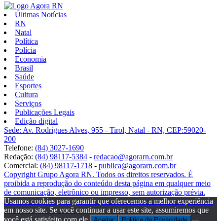
Últimas Notícias
RN
Natal
Política
Polícia
Economia
Brasil
Saúde
Esportes
Cultura
Serviços
Publicações Legais
Edição digital
Sede: Av. Rodrigues Alves, 955 - Tirol, Natal - RN, CEP:59020-
200
Telefone:
(84) 3027-1690
Redação:
(84) 98117-5384
-
redacao@agorarn.com.br
Comercial:
(84) 98117-1718
-
publica@agorarn.com.br
Copyright Grupo Agora RN. Todos os direitos reservados. É
proibida a reprodução do conteúdo desta página em qualquer meio
de comunicação, eletrônico ou impresso, sem autorização prévia.
Usamos cookies para garantir que oferecemos a melhor experiência
em nosso site. Se você continuar a usar este site, assumiremos que
você está satisfeito com ele.
Aceitar
Politica de Privacidade