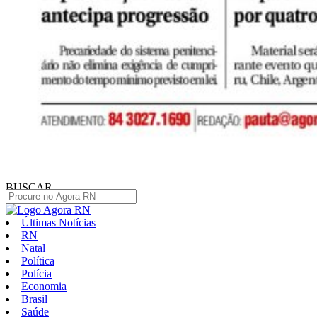
BUSCAR
Últimas Notícias
RN
Natal
Política
Polícia
Economia
Brasil
Saúde