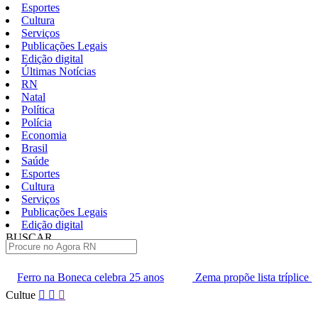
Esportes
Cultura
Serviços
Publicações Legais
Edição digital
Últimas Notícias
RN
Natal
Política
Polícia
Economia
Brasil
Saúde
Esportes
Cultura
Serviços
Publicações Legais
Edição digital
BUSCAR
ÚLTIMAS
 Boneca celebra 25 anos
Zema propõe lista tríplice para escolha
Pular
Cultue
para
o