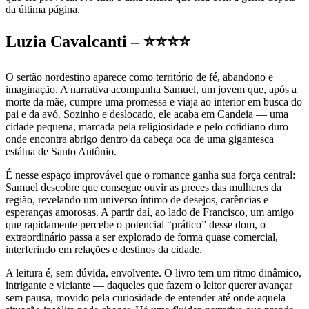
da última página.
Luzia Cavalcanti –
⭐⭐⭐⭐
O sertão nordestino aparece como território de fé, abandono e
imaginação. A narrativa acompanha Samuel, um jovem que, após a
morte da mãe, cumpre uma promessa e viaja ao interior em busca do
pai e da avó. Sozinho e deslocado, ele acaba em Candeia — uma
cidade pequena, marcada pela religiosidade e pelo cotidiano duro —
onde encontra abrigo dentro da cabeça oca de uma gigantesca
estátua de Santo Antônio.
É nesse espaço improvável que o romance ganha sua força central:
Samuel descobre que consegue ouvir as preces das mulheres da
região, revelando um universo íntimo de desejos, carências e
esperanças amorosas. A partir daí, ao lado de Francisco, um amigo
que rapidamente percebe o potencial “prático” desse dom, o
extraordinário passa a ser explorado de forma quase comercial,
interferindo em relações e destinos da cidade.
A leitura é, sem dúvida, envolvente. O livro tem um ritmo dinâmico,
intrigante e viciante — daqueles que fazem o leitor querer avançar
sem pausa, movido pela curiosidade de entender até onde aquela