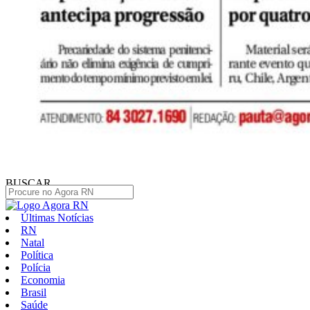
BUSCAR
Últimas Notícias
RN
Natal
Política
Polícia
Economia
Brasil
Saúde