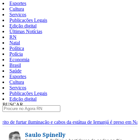
Esportes
Cultura
Serviços
Publicações Legais
Edição digital
Últimas Notícias
RN
Natal
Política
Polícia
Economia
Brasil
Saúde
Esportes
Cultura
Serviços
Publicações Legais
Edição digital
BUSCAR
ÚLTIMAS
ação e cabos da estátua de Iemanjá é preso em Natal
Homem é pres
Pular
Saulo Spinelly
para
o