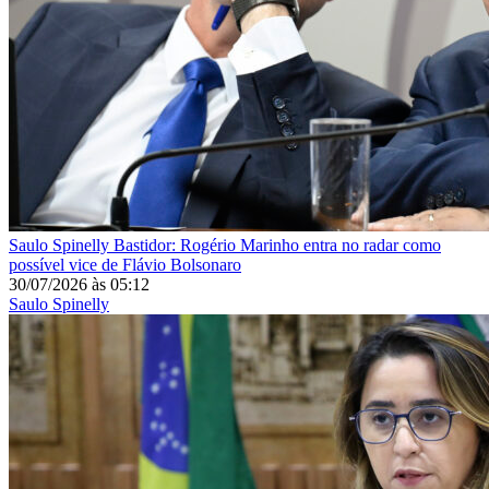
Saulo Spinelly
Bastidor: Rogério Marinho entra no radar como
possível vice de Flávio Bolsonaro
30/07/2026
às
05:12
Saulo Spinelly