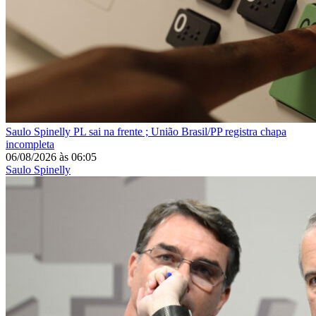
Saulo Spinelly
PL sai na frente ; União Brasil/PP registra chapa
incompleta
06/08/2026
às
06:05
Saulo Spinelly