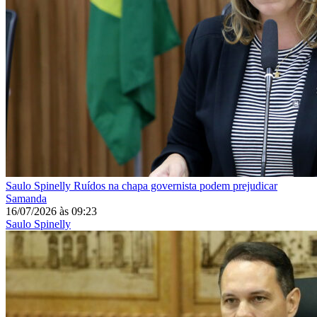
Saulo Spinelly
Ruídos na chapa governista podem prejudicar
Samanda
16/07/2026
às
09:23
Saulo Spinelly