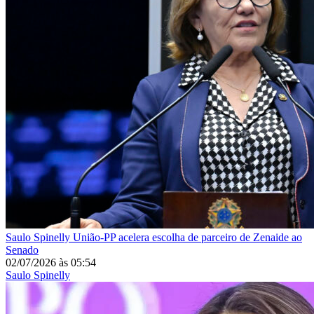
Saulo Spinelly
União-PP acelera escolha de parceiro de Zenaide ao
Senado
02/07/2026
às
05:54
Saulo Spinelly