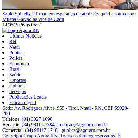
Saulo Spinelly
PT mantém esperança de atrair Ezequiel e sonha com
Milena Galvão na vice de Cadu
14/05/2026
às
05:31
Últimas Notícias
RN
Natal
Política
Polícia
Economia
Brasil
Saúde
Esportes
Cultura
Serviços
Publicações Legais
Edição digital
Sede: Av. Rodrigues Alves, 955 - Tirol, Natal - RN, CEP:59020-
200
Telefone:
(84) 3027-1690
Redação:
(84) 98117-5384
-
redacao@agorarn.com.br
Comercial:
(84) 98117-1718
-
publica@agorarn.com.br
Copyright Grupo Agora RN. Todos os direitos reservados. É