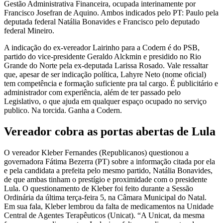
Gestão Administrativa Financeira, ocupada interinamente por
Francisco Josefran de Aquino. Ambos indicados pelo PT: Paulo pela
deputada federal Natália Bonavides e Francisco pelo deputado
federal Mineiro.
A indicação do ex-vereador Lairinho para a Codern é do PSB,
partido do vice-presidente Geraldo Alckmin e presidido no Rio
Grande do Norte pela ex-deputada Larissa Rosado. Vale ressaltar
que, apesar de ser indicação política, Lahyre Neto (nome oficial)
tem competência e formação suficiente pra tal cargo. É publicitário e
administrador com experiência, além de ter passado pelo
Legislativo, o que ajuda em qualquer espaço ocupado no serviço
publico. Na torcida. Ganha a Codern.
Vereador cobra as portas abertas de Lula
O vereador Kleber Fernandes (Republicanos) questionou a
governadora Fátima Bezerra (PT) sobre a informação citada por ela
e pela candidata a prefeita pelo mesmo partido, Natália Bonavides,
de que ambas tinham o prestígio e proximidade com o presidente
Lula. O questionamento de Kleber foi feito durante a Sessão
Ordinária da última terça-feira 5, na Câmara Municipal do Natal.
Em sua fala, Kleber lembrou da falta de medicamentos na Unidade
Central de Agentes Terapêuticos (Unicat). “A Unicat, da mesma