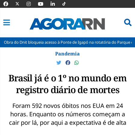
it bloqueia acesso à Ponte de Igapó na rotatória do Parque dos Coqueiros
Pular
Pandemia
para
o
conteúdo
Brasil já é o 1º no mundo em
registro diário de mortes
Foram 592 novos óbitos nos EUA em 24
horas. Enquanto os números começam a
cair por lá, por aqui a expectativa é de alta