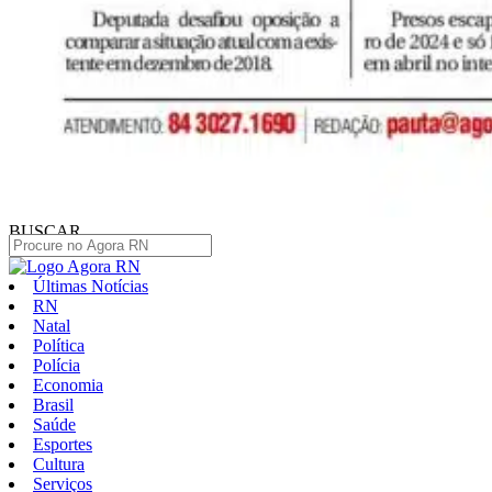
BUSCAR
Últimas Notícias
RN
Natal
Política
Polícia
Economia
Brasil
Saúde
Esportes
Cultura
Serviços