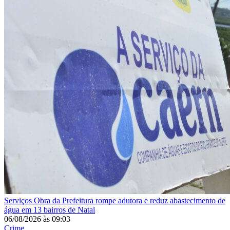
Serviços
Obra da Prefeitura rompe adutora e reduz abastecimento de
água em 13 bairros de Natal
06/08/2026
às
09:03
Crime