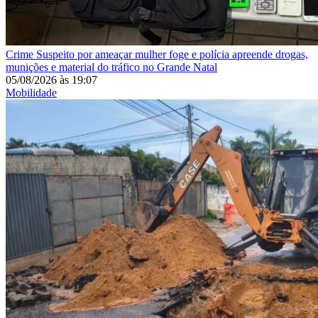
Crime
Suspeito por ameaçar mulher foge e polícia apreende drogas,
munições e material do tráfico no Grande Natal
05/08/2026
às
19:07
Mobilidade