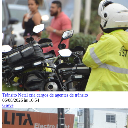
Trânsito
Natal cria cargos de agentes de trânsito
06/08/2026
às
16:54
Greve