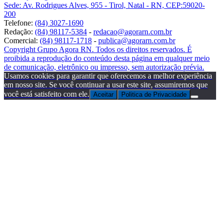
Sede: Av. Rodrigues Alves, 955 - Tirol, Natal - RN, CEP:59020-
200
Telefone:
(84) 3027-1690
Redação:
(84) 98117-5384
-
redacao@agorarn.com.br
Comercial:
(84) 98117-1718
-
publica@agorarn.com.br
Copyright Grupo Agora RN. Todos os direitos reservados. É
proibida a reprodução do conteúdo desta página em qualquer meio
de comunicação, eletrônico ou impresso, sem autorização prévia.
Usamos cookies para garantir que oferecemos a melhor experiência
em nosso site. Se você continuar a usar este site, assumiremos que
você está satisfeito com ele.
Aceitar
Politica de Privacidade