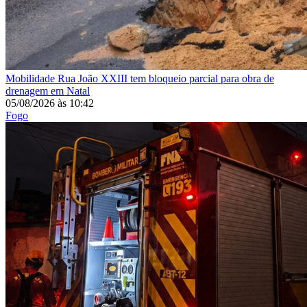
Mobilidade
Rua João XXIII tem bloqueio parcial para obra de
drenagem em Natal
05/08/2026
às
10:42
Fogo