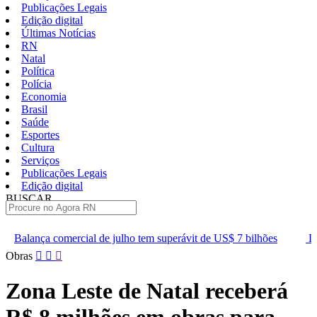
Publicações Legais
Edição digital
Últimas Notícias
RN
Natal
Política
Polícia
Economia
Brasil
Saúde
Esportes
Cultura
Serviços
Publicações Legais
Edição digital
BUSCAR
ÚLTIMAS
de julho tem superávit de US$ 7 bilhões
Lei que aumenta punição
Pular
Obras
para
o
Zona Leste de Natal receberá
conteúdo