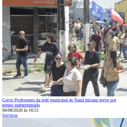
Greve
Professores da rede municipal de Natal iniciam greve por
tempo indeterminado
06/08/2026
às
16:51
Serviços