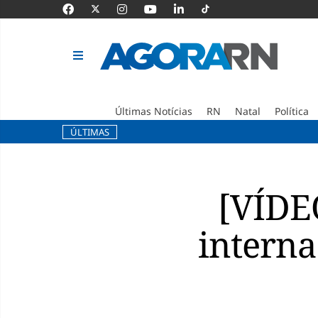
Últimas Notícias
RN
Natal
Política
ÚLTIMAS
Pular
para
o
[VÍDE
conteúdo
interna