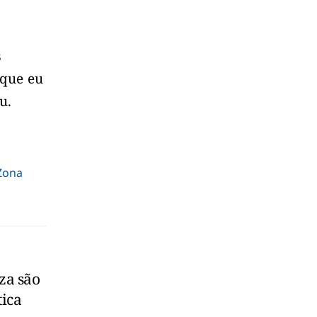
s
 que eu
u.
 Zona
za são
tica