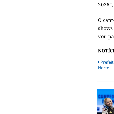
2026”,
O cant
shows 
vou pa
NOTÍC
Prefei
Norte