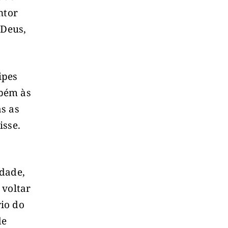
ntor
 Deus,
ipes
mbém às
s as
isse.
rdade,
 voltar
io do
de