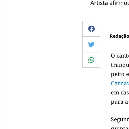
Artista afirmo
Redaçã
O can
tranqu
peito 
Carnav
em cas
para a
Segund
quinta