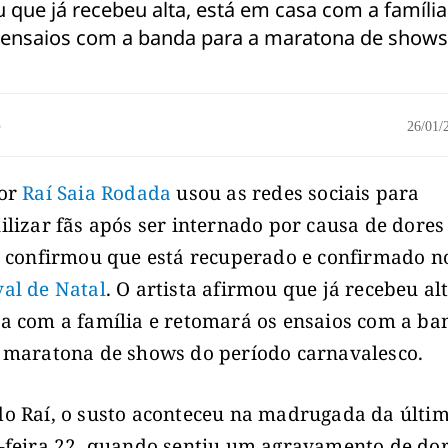
u que já recebeu alta, está em casa com a famíli
ensaios com a banda para a maratona de shows
o
26/01
tor
Raí Saia Rodada
usou as redes sociais para
ilizar fãs após ser internado por causa de dores
e confirmou que está recuperado e confirmado n
al de Natal
. O artista afirmou que já recebeu alt
a com a família e retomará os ensaios com a ba
 maratona de shows do período carnavalesco.
o Raí, o susto aconteceu na madrugada da últi
-feira 22, quando sentiu um agravamento de do