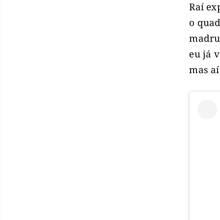
Raí ex
o quad
madrug
eu já 
mas aí