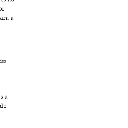
or
ara a
des
s a
odo