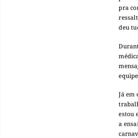
pra co
ressal
deu tu
Durant
médica
mensag
equipe
Já em 
trabal
estou 
a ensa
carnav