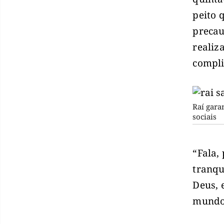
peito 
precau
realiz
compli
Raí gara
sociais
“Fala,
tranqu
Deus, 
mundo 