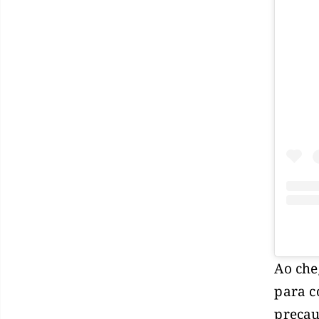
Ao che
para c
precau