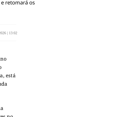
a e retomará os
/2026
|
13:02
 no
o
a, está
nda
ma
res no