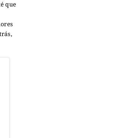
té que
dores
trás,