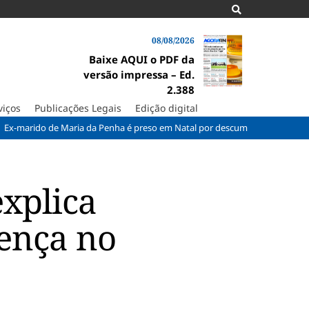
08/08/2026
Baixe AQUI o PDF da
versão impressa – Ed.
2.388
viços
Publicações Legais
Edição digital
 de Maria da Penha é preso em Natal por descumprir medida protetiva
xplica
sença no