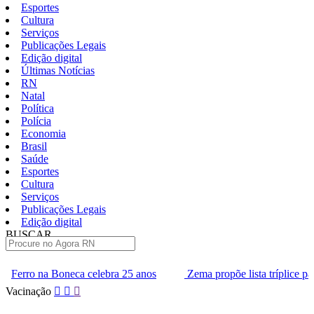
Esportes
Cultura
Serviços
Publicações Legais
Edição digital
Últimas Notícias
RN
Natal
Política
Polícia
Economia
Brasil
Saúde
Esportes
Cultura
Serviços
Publicações Legais
Edição digital
BUSCAR
ÚLTIMAS
lebra 25 anos
Zema propõe lista tríplice para escolha dos minis
Pular
Vacinação
para
o