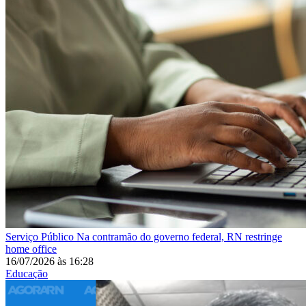
Serviço Público
Na contramão do governo federal, RN restringe
home office
16/07/2026
às
16:28
Educação