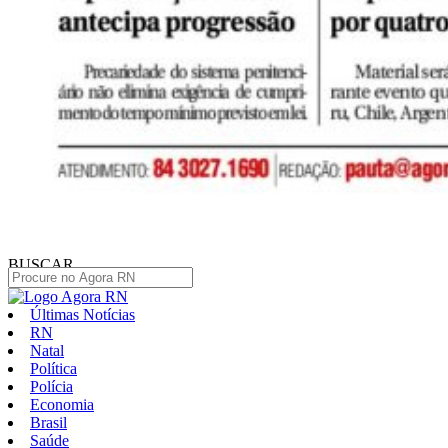
BUSCAR
Últimas Notícias
RN
Natal
Política
Polícia
Economia
Brasil
Saúde