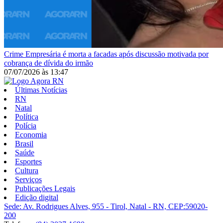
Crime
Empresária é morta a facadas após discussão motivada por
cobrança de dívida do irmão
07/07/2026
às
13:47
Últimas Notícias
RN
Natal
Política
Polícia
Economia
Brasil
Saúde
Esportes
Cultura
Serviços
Publicações Legais
Edição digital
Sede: Av. Rodrigues Alves, 955 - Tirol, Natal - RN, CEP:59020-
200