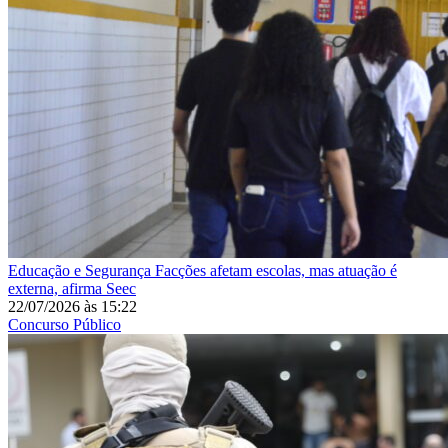
Educação e Segurança
Facções afetam escolas, mas atuação é
externa, afirma Seec
22/07/2026
às
15:22
Concurso Público