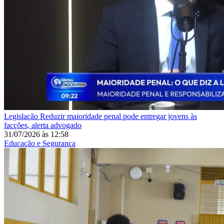
Legislação
Reduzir maioridade penal pode entregar jovens às
facções, alerta advogado
31/07/2026
às
12:58
Educação e Segurança