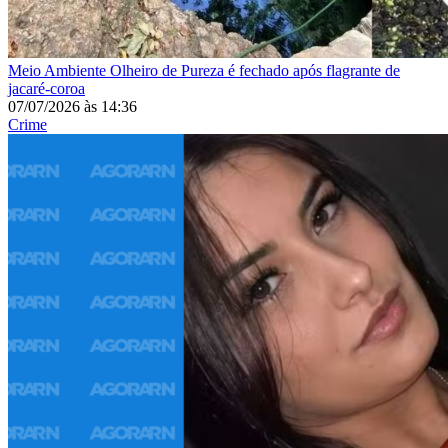
Meio Ambiente
Olheiro de Pureza é fechado após flagrante de
jacaré-coroa
07/07/2026
às
14:36
Crime