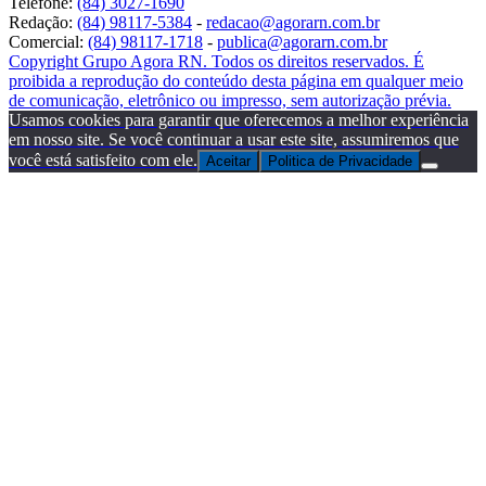
Telefone:
(84) 3027-1690
Redação:
(84) 98117-5384
-
redacao@agorarn.com.br
Comercial:
(84) 98117-1718
-
publica@agorarn.com.br
Copyright Grupo Agora RN. Todos os direitos reservados. É
proibida a reprodução do conteúdo desta página em qualquer meio
de comunicação, eletrônico ou impresso, sem autorização prévia.
Usamos cookies para garantir que oferecemos a melhor experiência
em nosso site. Se você continuar a usar este site, assumiremos que
você está satisfeito com ele.
Aceitar
Politica de Privacidade