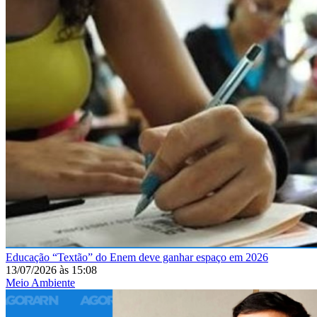
Educação
“Textão” do Enem deve ganhar espaço em 2026
13/07/2026
às
15:08
Meio Ambiente