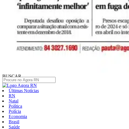
BUSCAR
Últimas Notícias
RN
Natal
Política
Polícia
Economia
Brasil
Saúde