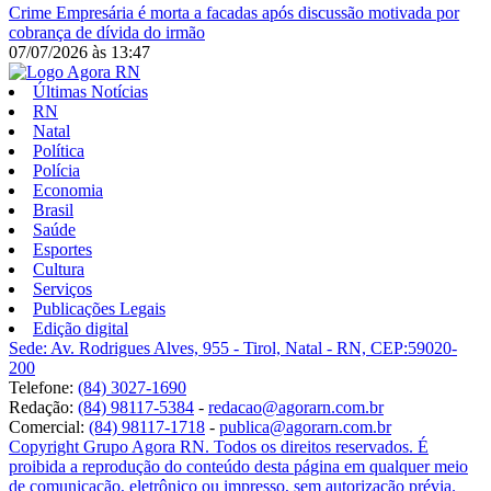
Crime
Empresária é morta a facadas após discussão motivada por
cobrança de dívida do irmão
07/07/2026
às
13:47
Últimas Notícias
RN
Natal
Política
Polícia
Economia
Brasil
Saúde
Esportes
Cultura
Serviços
Publicações Legais
Edição digital
Sede: Av. Rodrigues Alves, 955 - Tirol, Natal - RN, CEP:59020-
200
Telefone:
(84) 3027-1690
Redação:
(84) 98117-5384
-
redacao@agorarn.com.br
Comercial:
(84) 98117-1718
-
publica@agorarn.com.br
Copyright Grupo Agora RN. Todos os direitos reservados. É
proibida a reprodução do conteúdo desta página em qualquer meio
de comunicação, eletrônico ou impresso, sem autorização prévia.