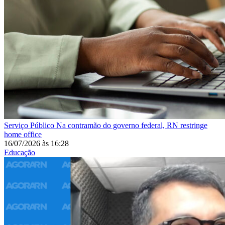
Serviço Público
Na contramão do governo federal, RN restringe
home office
16/07/2026
às
16:28
Educação