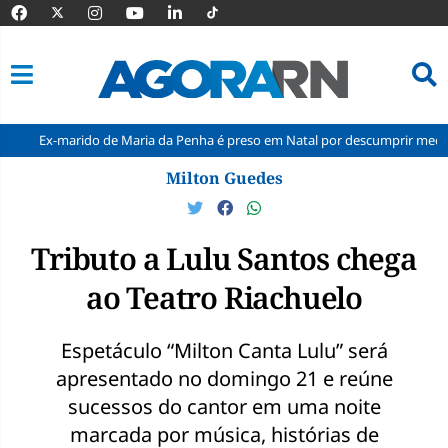
ido de Maria da Penha é preso em Natal por descumprir medida protetiva
Pular
Milton Guedes
para
o
conteúdo
Tributo a Lulu Santos chega
ao Teatro Riachuelo
Espetáculo “Milton Canta Lulu” será
apresentado no domingo 21 e reúne
sucessos do cantor em uma noite
marcada por música, histórias de