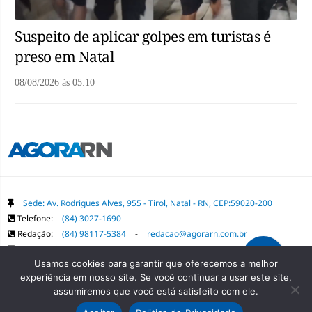
Suspeito de aplicar golpes em turistas é
preso em Natal
08/08/2026
às
05:10
Sede: Av. Rodrigues Alves, 955 - Tirol, Natal - RN, CEP:59020-200
Telefone:
(84) 3027-1690
Redação:
(84) 98117-5384
-
redacao@agorarn.com.br
Comercial:
(84) 98117-1718
-
publica@agorarn.com.br
Usamos cookies para garantir que oferecemos a melhor
experiência em nosso site. Se você continuar a usar este site,
Copyright Grupo Agora RN. Todos os direitos reservados. É proibida a
assumiremos que você está satisfeito com ele.
reprodução do conteúdo desta página em qualquer meio de comunicação,