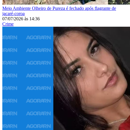
Meio Ambiente
Olheiro de Pureza é fechado após flagrante de
jacaré-coroa
07/07/2026
às
14:36
Crime