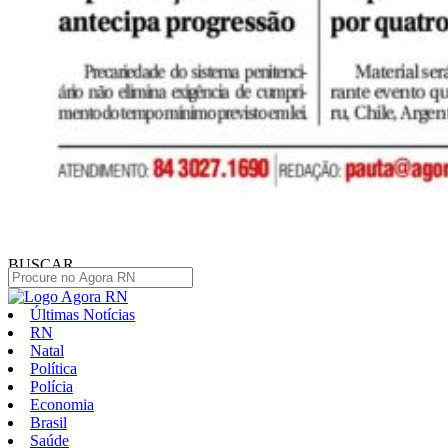
BUSCAR
Últimas Notícias
RN
Natal
Política
Polícia
Economia
Brasil
Saúde