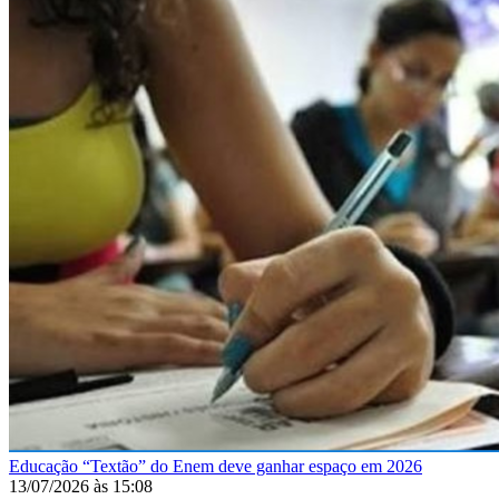
Educação
“Textão” do Enem deve ganhar espaço em 2026
13/07/2026
às
15:08