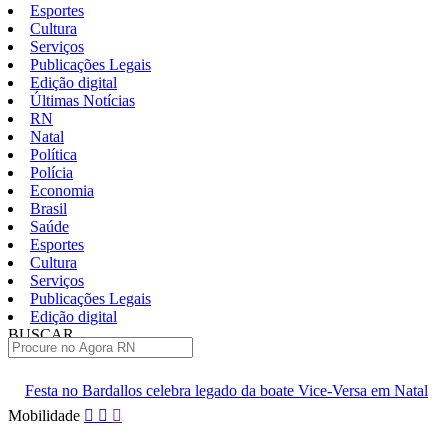
Esportes
Cultura
Serviços
Publicações Legais
Edição digital
Últimas Notícias
RN
Natal
Política
Polícia
Economia
Brasil
Saúde
Esportes
Cultura
Serviços
Publicações Legais
Edição digital
BUSCAR
ÚLTIMAS
 celebra legado da boate Vice-Versa em Natal
Documentário sobre
Pular
Mobilidade
para
o