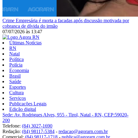
Crime
Empresária é morta a facadas após discussão motivada por
cobrança de dívida do irmão
07/07/2026
às
13:47
Últimas Notícias
RN
Natal
Política
Polícia
Economia
Brasil
Saúde
Esportes
Cultura
Serviços
Publicações Legais
Edição digital
Sede: Av. Rodrigues Alves, 955 - Tirol, Natal - RN, CEP:59020-
200
Telefone:
(84) 3027-1690
Redação:
(84) 98117-5384
-
redacao@agorarn.com.br
Comercial:
(84) 98117-1718
-
publica@agorarn.com.br