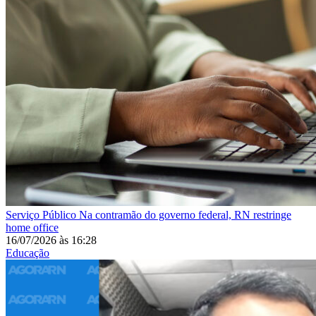
Serviço Público
Na contramão do governo federal, RN restringe
home office
16/07/2026
às
16:28
Educação