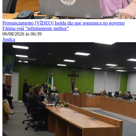
Pronunciamento
[VÍDEO] Isolda diz que segurança no governo
Fátima está “infinitamente melhor”
06/08/2026
às
06:39
Justiça