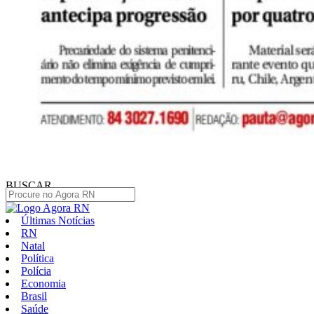
BUSCAR
Últimas Notícias
RN
Natal
Política
Polícia
Economia
Brasil
Saúde