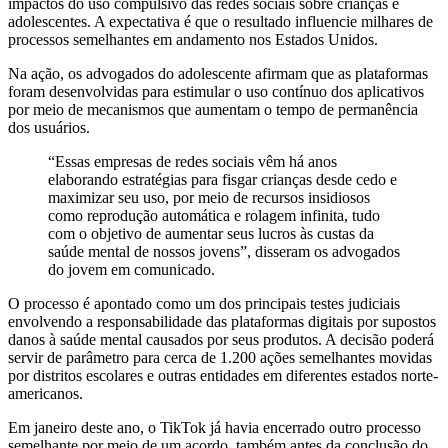
impactos do uso compulsivo das redes sociais sobre crianças e
adolescentes. A expectativa é que o resultado influencie milhares de
processos semelhantes em andamento nos Estados Unidos.
Na ação, os advogados do adolescente afirmam que as plataformas
foram desenvolvidas para estimular o uso contínuo dos aplicativos
por meio de mecanismos que aumentam o tempo de permanência
dos usuários.
“Essas empresas de redes sociais vêm há anos
elaborando estratégias para fisgar crianças desde cedo e
maximizar seu uso, por meio de recursos insidiosos
como reprodução automática e rolagem infinita, tudo
com o objetivo de aumentar seus lucros às custas da
saúde mental de nossos jovens”, disseram os advogados
do jovem em comunicado.
O processo é apontado como um dos principais testes judiciais
envolvendo a responsabilidade das plataformas digitais por supostos
danos à saúde mental causados por seus produtos. A decisão poderá
servir de parâmetro para cerca de 1.200 ações semelhantes movidas
por distritos escolares e outras entidades em diferentes estados norte-
americanos.
Em janeiro deste ano, o TikTok já havia encerrado outro processo
semelhante por meio de um acordo, também antes da conclusão do