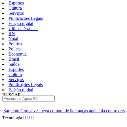
Esportes
Cultura
Serviços
Publicações Legais
Edição digital
Últimas Notícias
RN
Natal
Política
Polícia
Economia
Brasil
Saúde
Esportes
Cultura
Serviços
Publicações Legais
Edição digital
BUSCAR
ÚLTIMAS
ves nega compra de lideranças após fala controversa em entrevista
Pular
Tecnologia
para
o