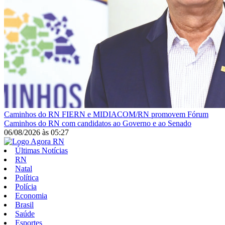
Caminhos do RN
FIERN e MIDIACOM/RN promovem Fórum
Caminhos do RN com candidatos ao Governo e ao Senado
06/08/2026
às
05:27
Últimas Notícias
RN
Natal
Política
Polícia
Economia
Brasil
Saúde
Esportes