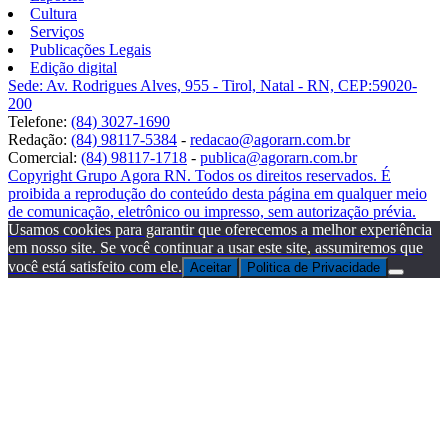
Cultura
Serviços
Publicações Legais
Edição digital
Sede: Av. Rodrigues Alves, 955 - Tirol, Natal - RN, CEP:59020-
200
Telefone:
(84) 3027-1690
Redação:
(84) 98117-5384
-
redacao@agorarn.com.br
Comercial:
(84) 98117-1718
-
publica@agorarn.com.br
Copyright Grupo Agora RN. Todos os direitos reservados. É
proibida a reprodução do conteúdo desta página em qualquer meio
de comunicação, eletrônico ou impresso, sem autorização prévia.
Usamos cookies para garantir que oferecemos a melhor experiência
em nosso site. Se você continuar a usar este site, assumiremos que
você está satisfeito com ele.
Aceitar
Politica de Privacidade