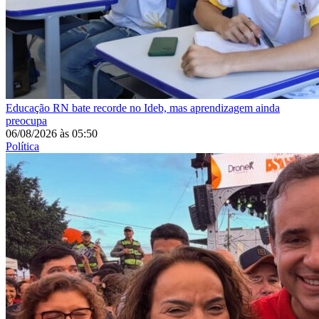
Educação
RN bate recorde no Ideb, mas aprendizagem ainda
preocupa
06/08/2026
às
05:50
Política