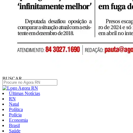
BUSCAR
Últimas Notícias
RN
Natal
Política
Polícia
Economia
Brasil
Saúde