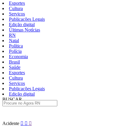
Esportes
Cultura
Serviços
Publicações Legais
Edição digital
Últimas Notícias
RN
Natal
Política
Polícia
Economia
Brasil
Saúde
Esportes
Cultura
Serviços
Publicações Legais
Edição digital
BUSCAR
ÚLTIMAS
Pular
Acidente
para
o