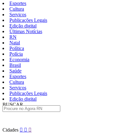
Esportes
Cultura
Serviços
Publicações Legais
Edição digital
Últimas Notícias
RN
Natal
Política
Polícia
Economia
Brasil
Saúde
Esportes
Cultura
Serviços
Publicações Legais
Edição digital
BUSCAR
ÚLTIMAS
Pular
Cidades
para
o