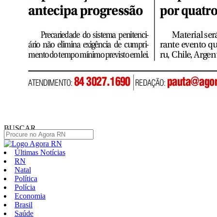
BUSCAR
Últimas Notícias
RN
Natal
Política
Polícia
Economia
Brasil
Saúde