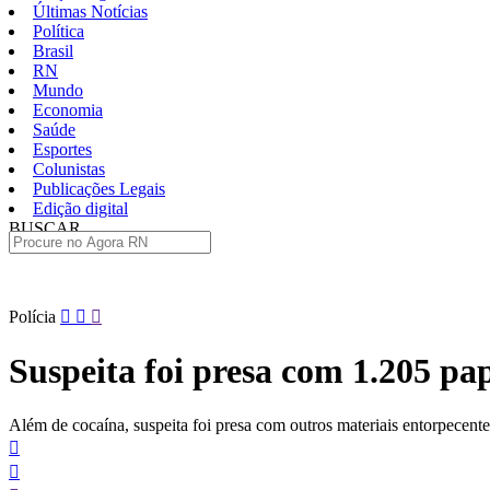
Últimas Notícias
Política
Brasil
RN
Mundo
Economia
Saúde
Esportes
Colunistas
Publicações Legais
Edição digital
BUSCAR
ÚLTIMAS
Pular
Polícia
para
o
Suspeita foi presa com 1.205 pa
conteúdo
Além de cocaína, suspeita foi presa com outros materiais entorpecente