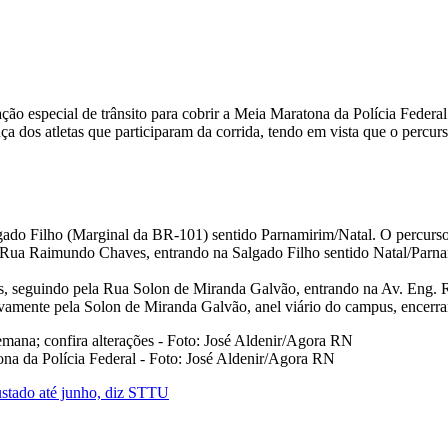
ação especial de trânsito para cobrir a Meia Maratona da Polícia Federa
nça dos atletas que participaram da corrida, tendo em vista que o perc
lgado Filho (Marginal da BR-101) sentido Parnamirim/Natal. O percurso
 Rua Raimundo Chaves, entrando na Salgado Filho sentido Natal/Parna
us, seguindo pela Rua Solon de Miranda Galvão, entrando na Av. Eng. Ro
novamente pela Solon de Miranda Galvão, anel viário do campus, encerr
ona da Polícia Federal - Foto: José Aldenir/Agora RN
justado até junho, diz STTU