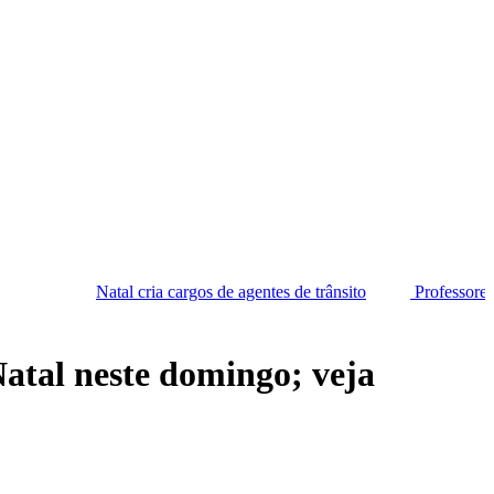
tal cria cargos de agentes de trânsito
Professores da rede munici
Natal neste domingo; veja