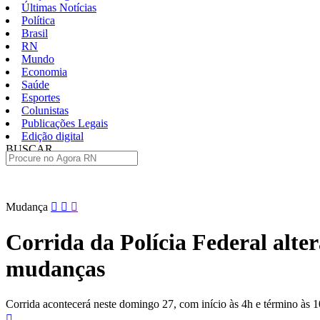
Últimas Notícias
Política
Brasil
RN
Mundo
Economia
Saúde
Esportes
Colunistas
Publicações Legais
Edição digital
BUSCAR
ÚLTIMAS
Pular
Mudança
para
o
Corrida da Polícia Federal alter
conteúdo
mudanças
Corrida acontecerá neste domingo 27, com início às 4h e término às