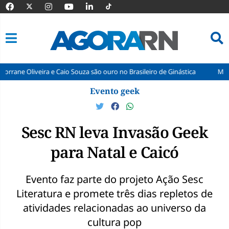
veira e Caio Souza são ouro no Brasileiro de Ginástica
Manutenção su
Pular
Evento geek
para
o
conteúdo
Sesc RN leva Invasão Geek
para Natal e Caicó
Evento faz parte do projeto Ação Sesc
Literatura e promete três dias repletos de
atividades relacionadas ao universo da
cultura pop