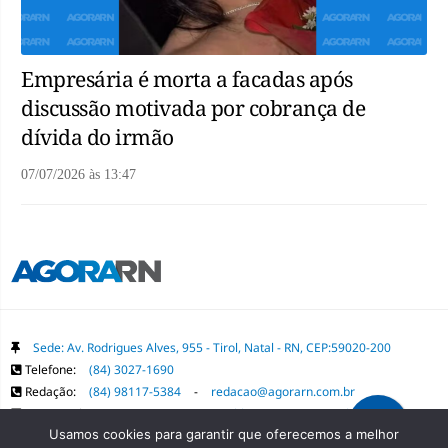
Empresária é morta a facadas após
discussão motivada por cobrança de
dívida do irmão
07/07/2026
às
13:47
Sede: Av. Rodrigues Alves, 955 - Tirol, Natal - RN, CEP:59020-200
Telefone:
(84) 3027-1690
Redação:
(84) 98117-5384
-
redacao@agorarn.com.br
Comercial:
(84) 98117-1718
-
publica@agorarn.com.br
Usamos cookies para garantir que oferecemos a melhor