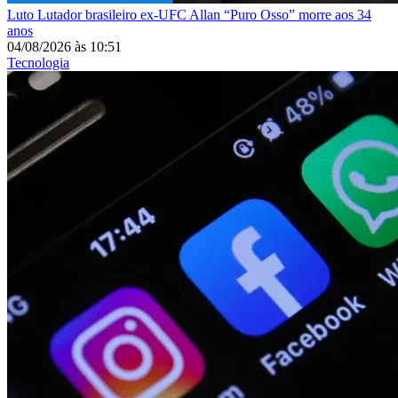
Luto
Lutador brasileiro ex-UFC Allan “Puro Osso” morre aos 34
anos
04/08/2026
às
10:51
Tecnologia