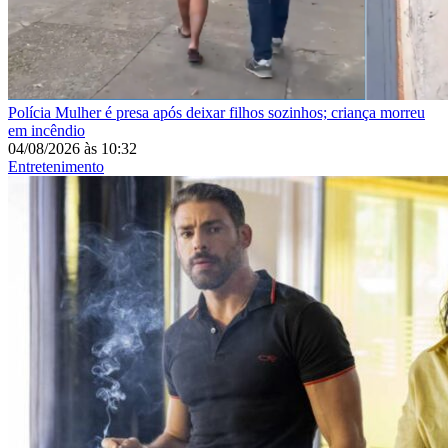
Polícia
Mulher é presa após deixar filhos sozinhos; criança morreu
em incêndio
04/08/2026
às
10:32
Entretenimento