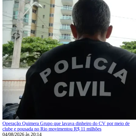
Operação Quimera
Grupo que lavava dinheiro do CV por meio de
clube e pousada no Rio movimentou R$ 11 milhões
04/08/2026
às
20:14