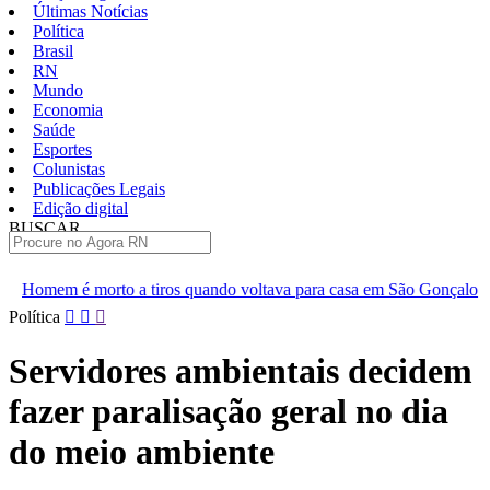
Últimas Notícias
Política
Brasil
RN
Mundo
Economia
Saúde
Esportes
Colunistas
Publicações Legais
Edição digital
BUSCAR
ÚLTIMAS
iros quando voltava para casa em São Gonçalo
Operação prende 
Pular
Política
para
o
Servidores ambientais decidem
conteúdo
fazer paralisação geral no dia
do meio ambiente