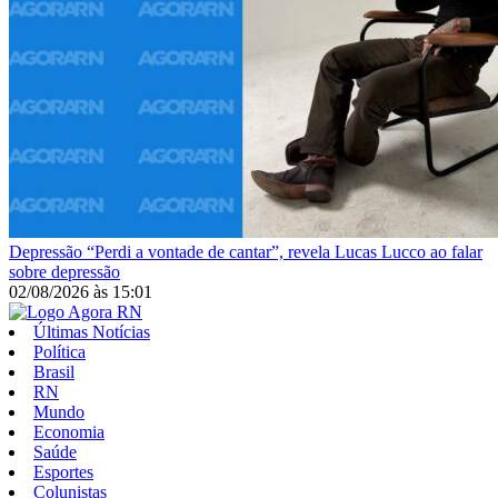
Depressão
“Perdi a vontade de cantar”, revela Lucas Lucco ao falar
sobre depressão
02/08/2026
às
15:01
Últimas Notícias
Política
Brasil
RN
Mundo
Economia
Saúde
Esportes
Colunistas