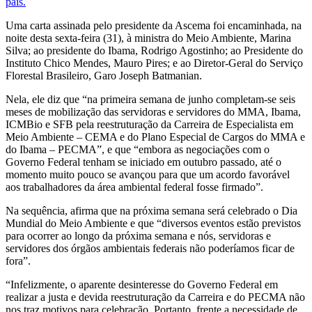
país.
Uma carta assinada pelo presidente da Ascema foi encaminhada, na
noite desta sexta-feira (31), à ministra do Meio Ambiente, Marina
Silva; ao presidente do Ibama, Rodrigo Agostinho; ao Presidente do
Instituto Chico Mendes, Mauro Pires; e ao Diretor-Geral do Serviço
Florestal Brasileiro, Garo Joseph Batmanian.
Nela, ele diz que “na primeira semana de junho completam-se seis
meses de mobilização das servidoras e servidores do MMA, Ibama,
ICMBio e SFB pela reestruturação da Carreira de Especialista em
Meio Ambiente – CEMA e do Plano Especial de Cargos do MMA e
do Ibama – PECMA”, e que “embora as negociações com o
Governo Federal tenham se iniciado em outubro passado, até o
momento muito pouco se avançou para que um acordo favorável
aos trabalhadores da área ambiental federal fosse firmado”.
Na sequência, afirma que na próxima semana será celebrado o Dia
Mundial do Meio Ambiente e que “diversos eventos estão previstos
para ocorrer ao longo da próxima semana e nós, servidoras e
servidores dos órgãos ambientais federais não poderíamos ficar de
fora”.
“Infelizmente, o aparente desinteresse do Governo Federal em
realizar a justa e devida reestruturação da Carreira e do PECMA não
nos traz motivos para celebração. Portanto, frente a necessidade de