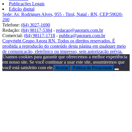
Publicações Legais
Edição digital
Sede: Av. Rodrigues Alves, 955 - Tirol, Natal - RN, CEP:59020-
200
Telefone:
(84) 3027-1690
Redação:
(84) 98117-5384
-
redacao@agorarn.com.br
Comercial:
(84) 98117-1718
-
publica@agorarn.com.br
Copyright Grupo Agora RN. Todos os direitos reservados. É
proibida a reprodução do conteúdo desta página em qualquer meio
de comunicação, eletrônico ou impresso, sem autorização prévia.
Usamos cookies para garantir que oferecemos a melhor experiência
em nosso site. Se você continuar a usar este site, assumiremos que
você está satisfeito com ele.
Aceitar
Politica de Privacidade