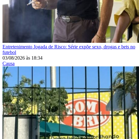
Entretenimento
Jogada de Risco: Série expõe sexo, drogas e bets no
futebol
03/08/2026
às
18:34
Causa