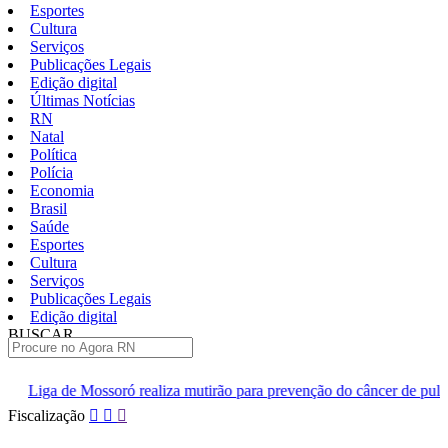
Esportes
Cultura
Serviços
Publicações Legais
Edição digital
Últimas Notícias
RN
Natal
Política
Polícia
Economia
Brasil
Saúde
Esportes
Cultura
Serviços
Publicações Legais
Edição digital
BUSCAR
ÚLTIMAS
liza mutirão para prevenção do câncer de pulmão neste sábado
Pular
Fiscalização
para
o