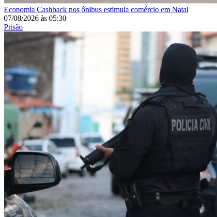
Economia
Cashback nos ônibus estimula comércio em Natal
07/08/2026
às
05:30
Prisão