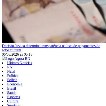
Decisão
Justiça determina transparência na lista de pagamentos do
setor cultural
06/08/2026
às
05:18
Últimas Notícias
RN
Natal
Política
Polícia
Economia
Brasil
Saúde
Esportes
Cultura
Serviços