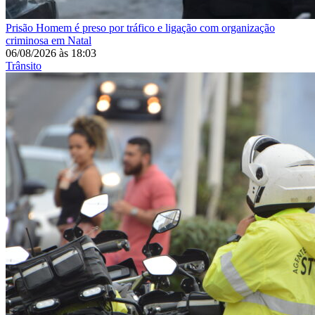
Prisão
Homem é preso por tráfico e ligação com organização
criminosa em Natal
06/08/2026
às
18:03
Trânsito