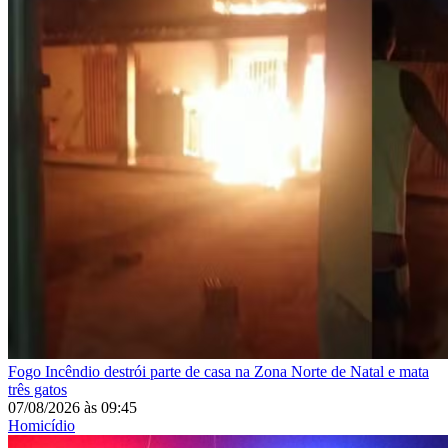
Fogo
Incêndio destrói parte de casa na Zona Norte de Natal e mata
três gatos
07/08/2026
às
09:45
Homicídio