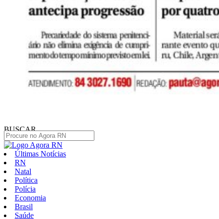
BUSCAR
Últimas Notícias
RN
Natal
Política
Polícia
Economia
Brasil
Saúde