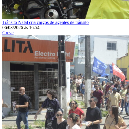
Trânsito
Natal cria cargos de agentes de trânsito
06/08/2026
às
16:54
Greve