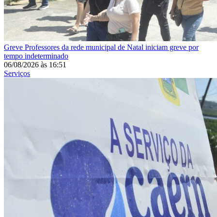
Greve
Professores da rede municipal de Natal iniciam greve por
tempo indeterminado
06/08/2026
às
16:51
Serviços