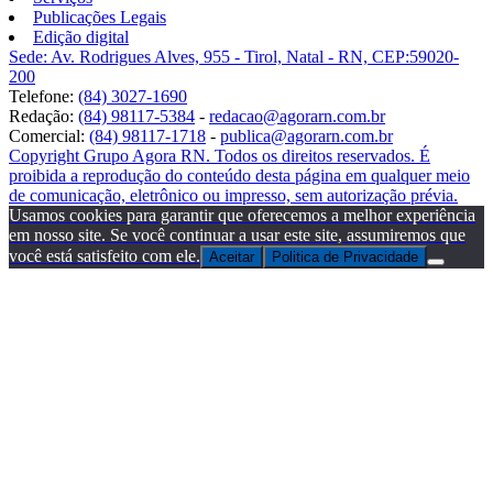
Publicações Legais
Edição digital
Sede: Av. Rodrigues Alves, 955 - Tirol, Natal - RN, CEP:59020-
200
Telefone:
(84) 3027-1690
Redação:
(84) 98117-5384
-
redacao@agorarn.com.br
Comercial:
(84) 98117-1718
-
publica@agorarn.com.br
Copyright Grupo Agora RN. Todos os direitos reservados. É
proibida a reprodução do conteúdo desta página em qualquer meio
de comunicação, eletrônico ou impresso, sem autorização prévia.
Usamos cookies para garantir que oferecemos a melhor experiência
em nosso site. Se você continuar a usar este site, assumiremos que
você está satisfeito com ele.
Aceitar
Politica de Privacidade