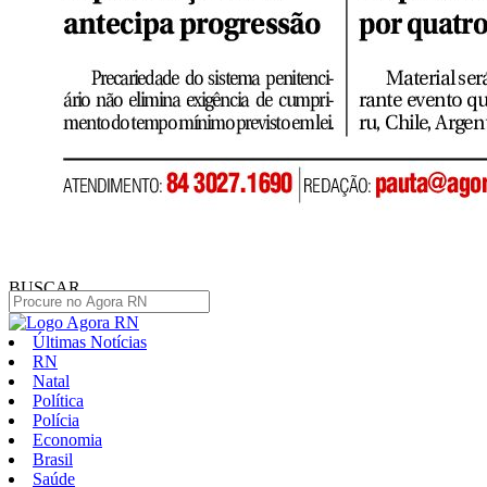
BUSCAR
Últimas Notícias
RN
Natal
Política
Polícia
Economia
Brasil
Saúde