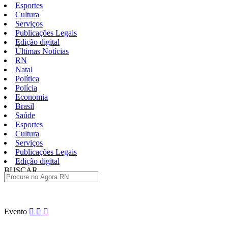
Esportes
Cultura
Serviços
Publicações Legais
Edição digital
Últimas Notícias
RN
Natal
Política
Polícia
Economia
Brasil
Saúde
Esportes
Cultura
Serviços
Publicações Legais
Edição digital
BUSCAR
ÚLTIMAS
Pular
Evento
para
o