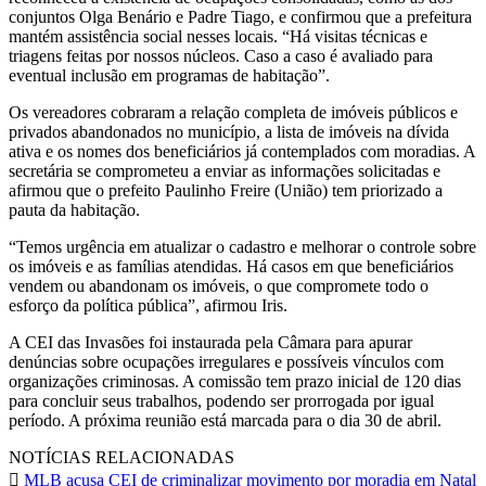
conjuntos Olga Benário e Padre Tiago, e confirmou que a prefeitura
mantém assistência social nesses locais. “Há visitas técnicas e
triagens feitas por nossos núcleos. Caso a caso é avaliado para
eventual inclusão em programas de habitação”.
Os vereadores cobraram a relação completa de imóveis públicos e
privados abandonados no município, a lista de imóveis na dívida
ativa e os nomes dos beneficiários já contemplados com moradias. A
secretária se comprometeu a enviar as informações solicitadas e
afirmou que o prefeito Paulinho Freire (União) tem priorizado a
pauta da habitação.
“Temos urgência em atualizar o cadastro e melhorar o controle sobre
os imóveis e as famílias atendidas. Há casos em que beneficiários
vendem ou abandonam os imóveis, o que compromete todo o
esforço da política pública”, afirmou Iris.
A CEI das Invasões foi instaurada pela Câmara para apurar
denúncias sobre ocupações irregulares e possíveis vínculos com
organizações criminosas. A comissão tem prazo inicial de 120 dias
para concluir seus trabalhos, podendo ser prorrogada por igual
período. A próxima reunião está marcada para o dia 30 de abril.
NOTÍCIAS RELACIONADAS
MLB acusa CEI de criminalizar movimento por moradia em Natal