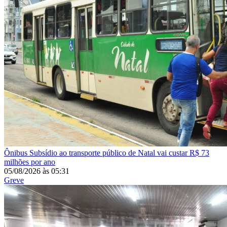
Ônibus
Subsídio ao transporte público de Natal vai custar R$ 73
milhões por ano
05/08/2026
às
05:31
Greve