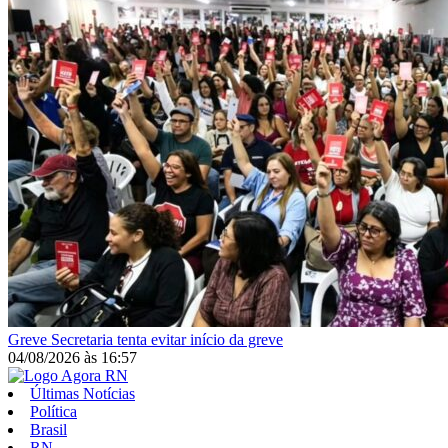
Greve
Secretaria tenta evitar início da greve
04/08/2026
às
16:57
Últimas Notícias
Política
Brasil
RN