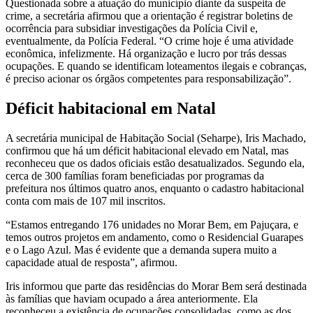
Questionada sobre a atuação do município diante da suspeita de
crime, a secretária afirmou que a orientação é registrar boletins de
ocorrência para subsidiar investigações da Polícia Civil e,
eventualmente, da Polícia Federal. “O crime hoje é uma atividade
econômica, infelizmente. Há organização e lucro por trás dessas
ocupações. E quando se identificam loteamentos ilegais e cobranças,
é preciso acionar os órgãos competentes para responsabilização”.
Déficit habitacional em Natal
A secretária municipal de Habitação Social (Seharpe), Iris Machado,
confirmou que há um déficit habitacional elevado em Natal, mas
reconheceu que os dados oficiais estão desatualizados. Segundo ela,
cerca de 300 famílias foram beneficiadas por programas da
prefeitura nos últimos quatro anos, enquanto o cadastro habitacional
conta com mais de 107 mil inscritos.
“Estamos entregando 176 unidades no Morar Bem, em Pajuçara, e
temos outros projetos em andamento, como o Residencial Guarapes
e o Lago Azul. Mas é evidente que a demanda supera muito a
capacidade atual de resposta”, afirmou.
Iris informou que parte das residências do Morar Bem será destinada
às famílias que haviam ocupado a área anteriormente. Ela
reconheceu a existência de ocupações consolidadas, como as dos