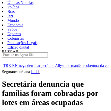
Últimas Notícias
Política
Brasil
RN
Mundo
Economia
Saúde
Esportes
Colunistas
Publicações Legais
Edição digital
BUSCAR
ÚLTIMAS
 perfil de Allyson e mantém cobertura da convenção
Dupla de 
Pular
Segurança urbana
para
o
Secretária denuncia que
conteúdo
famílias foram cobradas por
lotes em áreas ocupadas