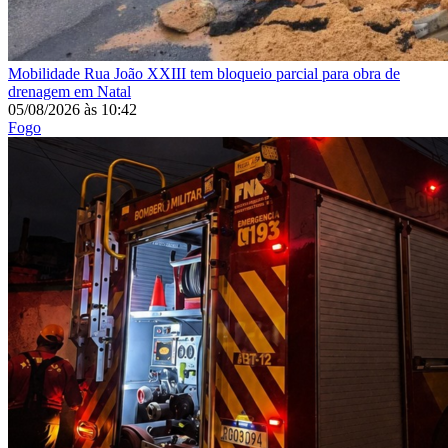
Mobilidade
Rua João XXIII tem bloqueio parcial para obra de
drenagem em Natal
05/08/2026
às
10:42
Fogo