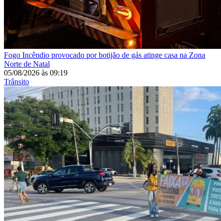
Fogo
Incêndio provocado por botijão de gás atinge casa na Zona
Norte de Natal
05/08/2026
às
09:19
Trânsito