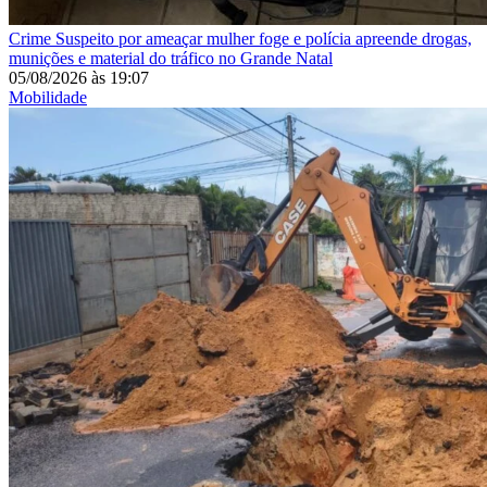
Crime
Suspeito por ameaçar mulher foge e polícia apreende drogas,
munições e material do tráfico no Grande Natal
05/08/2026
às
19:07
Mobilidade