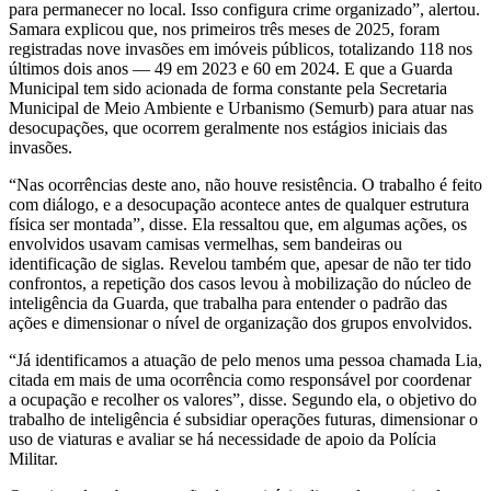
para permanecer no local. Isso configura crime organizado”, alertou.
Samara explicou que, nos primeiros três meses de 2025, foram
registradas nove invasões em imóveis públicos, totalizando 118 nos
últimos dois anos — 49 em 2023 e 60 em 2024. E que a Guarda
Municipal tem sido acionada de forma constante pela Secretaria
Municipal de Meio Ambiente e Urbanismo (Semurb) para atuar nas
desocupações, que ocorrem geralmente nos estágios iniciais das
invasões.
“Nas ocorrências deste ano, não houve resistência. O trabalho é feito
com diálogo, e a desocupação acontece antes de qualquer estrutura
física ser montada”, disse. Ela ressaltou que, em algumas ações, os
envolvidos usavam camisas vermelhas, sem bandeiras ou
identificação de siglas. Revelou também que, apesar de não ter tido
confrontos, a repetição dos casos levou à mobilização do núcleo de
inteligência da Guarda, que trabalha para entender o padrão das
ações e dimensionar o nível de organização dos grupos envolvidos.
“Já identificamos a atuação de pelo menos uma pessoa chamada Lia,
citada em mais de uma ocorrência como responsável por coordenar
a ocupação e recolher os valores”, disse. Segundo ela, o objetivo do
trabalho de inteligência é subsidiar operações futuras, dimensionar o
uso de viaturas e avaliar se há necessidade de apoio da Polícia
Militar.