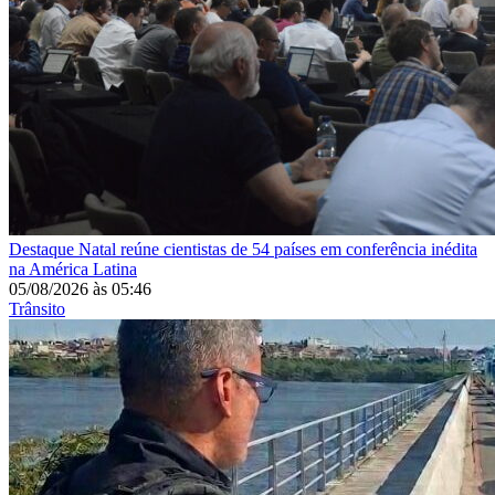
Destaque
Natal reúne cientistas de 54 países em conferência inédita
na América Latina
05/08/2026
às
05:46
Trânsito