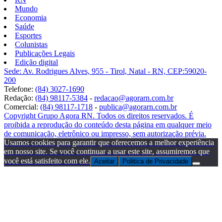
Mundo
Economia
Saúde
Esportes
Colunistas
Publicações Legais
Edição digital
Sede: Av. Rodrigues Alves, 955 - Tirol, Natal - RN, CEP:59020-
200
Telefone:
(84) 3027-1690
Redação:
(84) 98117-5384
-
redacao@agorarn.com.br
Comercial:
(84) 98117-1718
-
publica@agorarn.com.br
Copyright Grupo Agora RN. Todos os direitos reservados. É
proibida a reprodução do conteúdo desta página em qualquer meio
de comunicação, eletrônico ou impresso, sem autorização prévia.
Usamos cookies para garantir que oferecemos a melhor experiência
em nosso site. Se você continuar a usar este site, assumiremos que
você está satisfeito com ele.
Aceitar
Politica de Privacidade