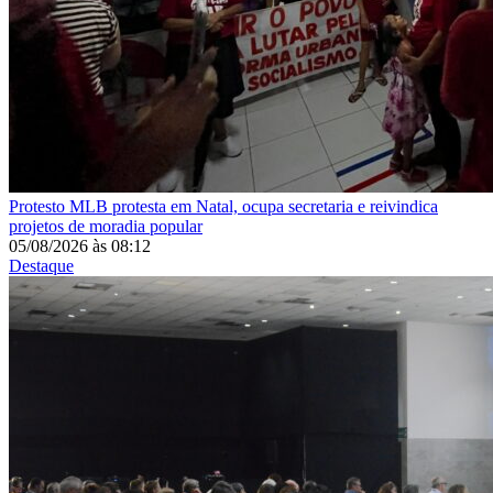
Protesto
MLB protesta em Natal, ocupa secretaria e reivindica
projetos de moradia popular
05/08/2026
às
08:12
Destaque