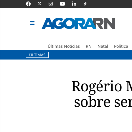
Últimas Notícias
RN
Natal
Política
ÚLTIMAS
Pular
para
o
Rogério M
conteúdo
sobre se