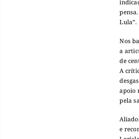
indica
pensa.
Lula”.
Nos ba
a arti
de cen
A crít
desgas
apoio 
pela s
Aliado
e reco