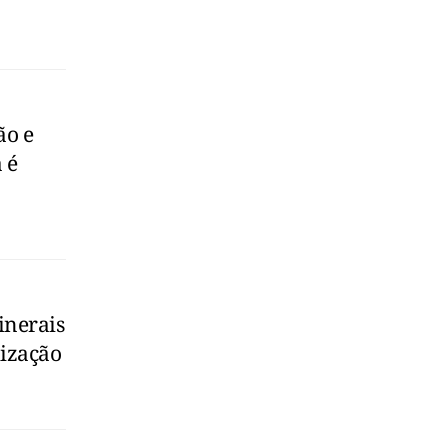
ão e
 é
inerais
lização