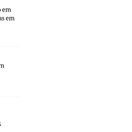
o em
as em
em
5