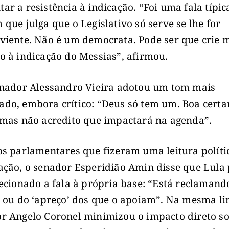
ar a resistência à indicação. “Foi uma fala típic
 que julga que o Legislativo só serve se lhe for
viente. Não é um democrata. Pode ser que crie 
o à indicação do Messias”, afirmou.
enador Alessandro Vieira adotou um tom mais
do, embora crítico: “Deus só tem um. Boa cert
 mas não acredito que impactará na agenda”.
os parlamentares que fizeram uma leitura políti
ação, o senador Esperidião Amin disse que Lula
recionado a fala à própria base: “Está reclamand
’ ou do ‘apreço’ dos que o apoiam”. Na mesma li
r Angelo Coronel minimizou o impacto direto so