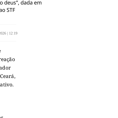
ão deus”, dada em
 ao STF
/2026
|
12:19
e
reação
nador
 Ceará,
ativo.
os