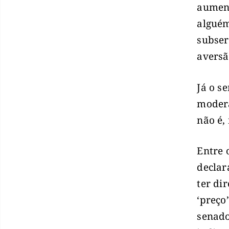
aument
alguém
subser
aversã
Já o s
modera
não é,
Entre 
declar
ter di
‘preço
senado