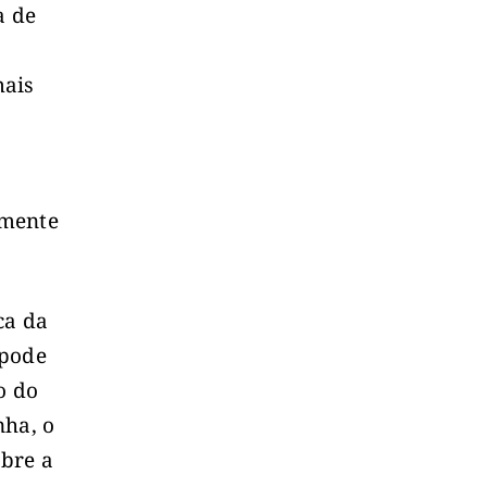
a de
mais
amente
ca da
 pode
o do
nha, o
bre a