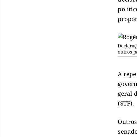
políti
propor
Declaraç
outros p
A repe
govern
geral 
(STF).
Outros
senado