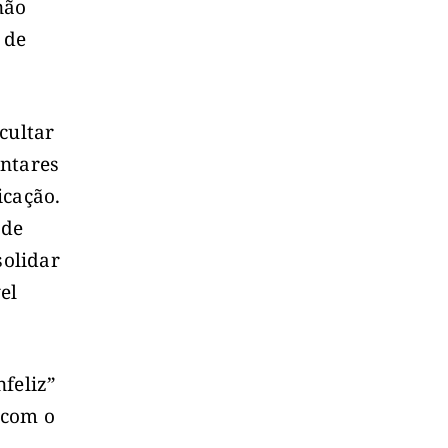
não
 de
cultar
entares
icação.
 de
olidar
el
feliz”
 com o