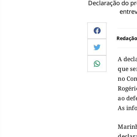
Declaração do pr
entrev
Redaçã
A decl
que se
no Con
Rogéri
ao def
As inf
Marinh
declar