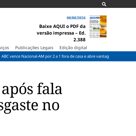
08/08/2026
Baixe AQUI o PDF da
versão impressa – Ed.
2.388
viços
Publicações Legais
Edição digital
Nacional-AM por 2 a 1 fora de casa e abre vantagem nas quartas
Cin
 após fala
sgaste no