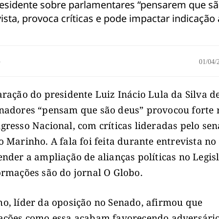
esidente sobre parlamentares “pensarem que s
ista, provoca críticas e pode impactar indicação
o
01/04
aração do presidente Luiz Inácio Lula da Silva d
nadores “pensam que são deus” provocou forte 
gresso Nacional, com críticas lideradas pelo se
o Marinho. A fala foi feita durante entrevista no
ender a ampliação de alianças políticas no Legisl
ormações são do jornal O Globo.
o, líder da oposição no Senado, afirmou que
ações como essa acabam favorecendo adversári