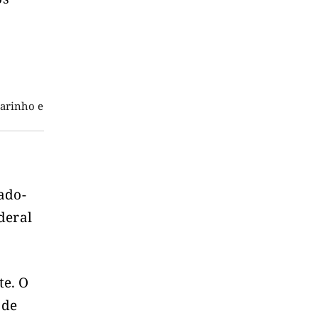
Marinho e
ado-
deral
te. O
ode