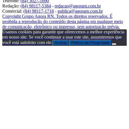
Telefone:
(84) 3027-1690
Redação:
(84) 98117-5384
-
redacao@agorarn.com.br
Comercial:
(84) 98117-1718
-
publica@agorarn.com.br
Copyright Grupo Agora RN. Todos os direitos reservados. É
proibida a reprodução do conteúdo desta página em qualquer meio
de comunicação, eletrônico ou impresso, sem autorização prévia.
Usamos cookies para garantir que oferecemos a melhor experiência
em nosso site. Se você continuar a usar este site, assumiremos que
você está satisfeito com ele.
Aceitar
Politica de Privacidade