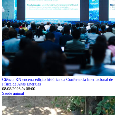
Ciência
RN encerra edição histórica da Conferência Internacional de
Física de Altas Energias
08/08/2026
às
08:00
Saúde animal