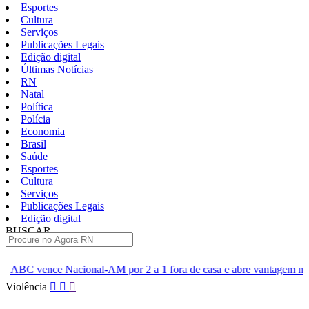
Esportes
Cultura
Serviços
Publicações Legais
Edição digital
Últimas Notícias
RN
Natal
Política
Polícia
Economia
Brasil
Saúde
Esportes
Cultura
Serviços
Publicações Legais
Edição digital
BUSCAR
ÚLTIMAS
onal-AM por 2 a 1 fora de casa e abre vantagem nas quartas
C
Pular
Violência
para
o