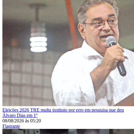
Eleições 2026
TRE multa instituto por erro em pesquisa que deu
Álvaro Dias em 1º
08/08/2026
às
05:20
Flagrante