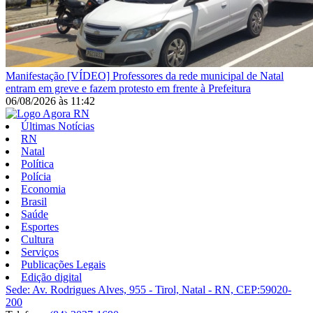
Manifestação
[VÍDEO] Professores da rede municipal de Natal
entram em greve e fazem protesto em frente à Prefeitura
06/08/2026
às
11:42
Últimas Notícias
RN
Natal
Política
Polícia
Economia
Brasil
Saúde
Esportes
Cultura
Serviços
Publicações Legais
Edição digital
Sede: Av. Rodrigues Alves, 955 - Tirol, Natal - RN, CEP:59020-
200