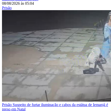
08/08/2026
às
05:04
Prisão
Prisão
Suspeito de furtar iluminação e cabos da estátua de Iemanjá é
preso em Natal