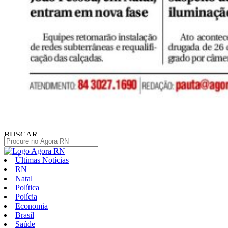
BUSCAR
Últimas Notícias
RN
Natal
Política
Polícia
Economia
Brasil
Saúde