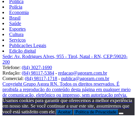
Política
Polícia
Economia
Brasil
Saúde
Esportes
Cultura
Serviços
Publicações Legais
Edição digital
Sede: Av. Rodrigues Alves, 955 - Tirol, Natal - RN, CEP:59020-
200
Telefone:
(84) 3027-1690
Redação:
(84) 98117-5384
-
redacao@agorarn.com.br
Comercial:
(84) 98117-1718
-
publica@agorarn.com.br
Copyright Grupo Agora RN. Todos os direitos reservados. É
proibida a reprodução do conteúdo desta página em qualquer meio
de comunicação, eletrônico ou impresso, sem autorização prévia.
Usamos cookies para garantir que oferecemos a melhor experiência
em nosso site. Se você continuar a usar este site, assumiremos que
você está satisfeito com ele.
Aceitar
Politica de Privacidade