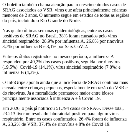
O boletim também chama atenção para o crescimento dos casos de
SRAG associados ao VSR, vírus que afeta principalmente crianças
menores de 2 anos. O aumento segue em estados de todas as regiões
do país, incluindo o Rio Grande do Norte.
Nas quatro últimas semanas epidemiológicas, entre os casos
positivos de SRAG no Brasil, 38% foram causados pelo vírus
sincicial respiratório, 28,9% por influenza A, 26,8% por rinovírus,
3,7% por influenza B e 3,1% por Sars-CoV-2.
Entre os óbitos registrados no mesmo período, a influenza A
respondeu por 49,2% dos casos positivos, seguida por rinovírus
(19,5%), Covid-19 (14,1%), vírus sincicial respiratório (7,8%) e
influenza B (4,3%).
O InfoGripe aponta ainda que a incidência de SRAG continua mais
elevada entre crianças pequenas, especialmente em razão do VSR e
do rinovírus. Já a mortalidade permanece maior entre idosos,
principalmente associada à influenza A e à Covid-19.
Em 2026, o país já notificou 51.794 casos de SRAG. Desse total,
23.213 tiveram resultado laboratorial positivo para algum vírus
respiratório. Entre os casos confirmados, 26,4% foram de influenza
A, 23,2% de VSR, 37,4% de rinovírus e 8% de Covid-19.