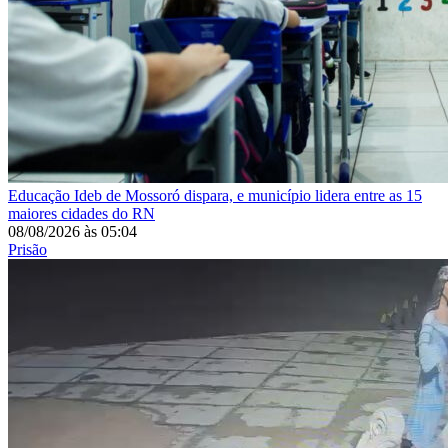
Educação
Ideb de Mossoró dispara, e município lidera entre as 15
maiores cidades do RN
08/08/2026
às
05:04
Prisão