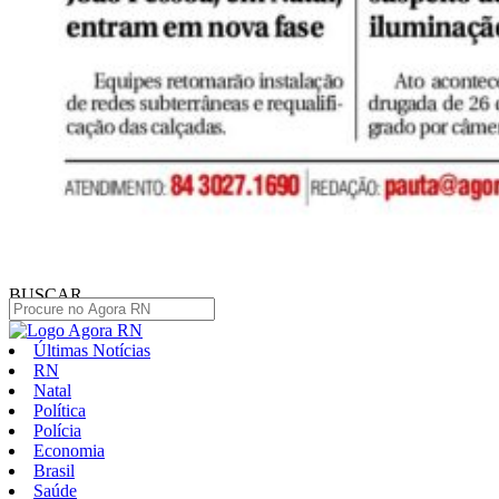
BUSCAR
Últimas Notícias
RN
Natal
Política
Polícia
Economia
Brasil
Saúde