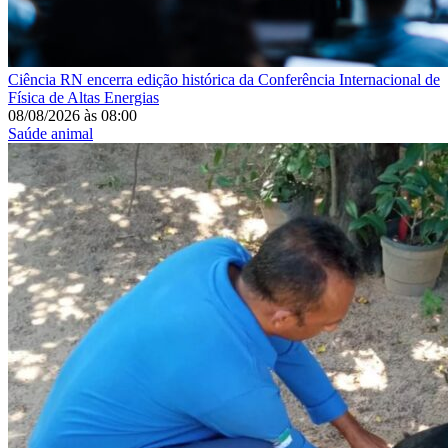
Ciência
RN encerra edição histórica da Conferência Internacional de
Física de Altas Energias
08/08/2026
às
08:00
Saúde animal