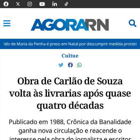
aria da Penha é preso em Natal por descumprir medida protetiva
In
Pular
Cultue
para
o
conteúdo
Obra de Carlão de Souza
volta às livrarias após quase
quatro décadas
Publicado em 1988, Crônica da Banalidade
ganha nova circulação e reacende o
interesse pela obra do jornalista e escritor