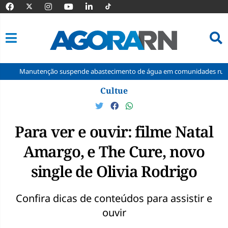
Manutenção suspende abastecimento de água em comunidades rurais d
Pular
Cultue
para
o
conteúdo
Para ver e ouvir: filme Natal
Amargo, e The Cure, novo
single de Olivia Rodrigo
Confira dicas de conteúdos para assistir e
ouvir