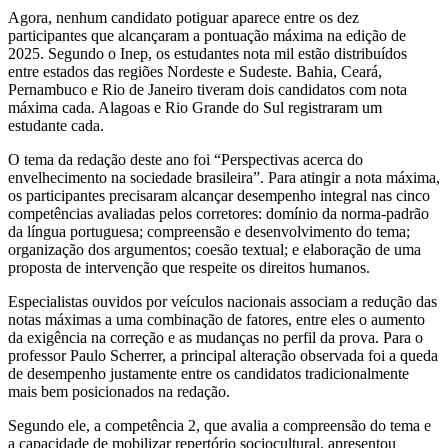
Agora, nenhum candidato potiguar aparece entre os dez
participantes que alcançaram a pontuação máxima na edição de
2025. Segundo o Inep, os estudantes nota mil estão distribuídos
entre estados das regiões Nordeste e Sudeste. Bahia, Ceará,
Pernambuco e Rio de Janeiro tiveram dois candidatos com nota
máxima cada. Alagoas e Rio Grande do Sul registraram um
estudante cada.
O tema da redação deste ano foi “Perspectivas acerca do
envelhecimento na sociedade brasileira”. Para atingir a nota máxima,
os participantes precisaram alcançar desempenho integral nas cinco
competências avaliadas pelos corretores: domínio da norma-padrão
da língua portuguesa; compreensão e desenvolvimento do tema;
organização dos argumentos; coesão textual; e elaboração de uma
proposta de intervenção que respeite os direitos humanos.
Especialistas ouvidos por veículos nacionais associam a redução das
notas máximas a uma combinação de fatores, entre eles o aumento
da exigência na correção e as mudanças no perfil da prova. Para o
professor Paulo Scherrer, a principal alteração observada foi a queda
de desempenho justamente entre os candidatos tradicionalmente
mais bem posicionados na redação.
Segundo ele, a competência 2, que avalia a compreensão do tema e
a capacidade de mobilizar repertório sociocultural, apresentou