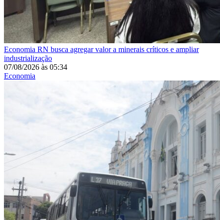
Economia
RN busca agregar valor a minerais críticos e ampliar
industrialização
07/08/2026
às
05:34
Economia