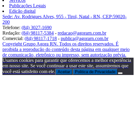
Serviços
Publicações Legais
Edição digital
Sede: Av. Rodrigues Alves, 955 - Tirol, Natal - RN, CEP:59020-
200
Telefone:
(84) 3027-1690
Redação:
(84) 98117-5384
-
redacao@agorarn.com.br
Comercial:
(84) 98117-1718
-
publica@agorarn.com.br
Copyright Grupo Agora RN. Todos os direitos reservados. É
proibida a reprodução do conteúdo desta página em qualquer meio
de comunicação, eletrônico ou impresso, sem autorização prévia.
Usamos cookies para garantir que oferecemos a melhor experiência
em nosso site. Se você continuar a usar este site, assumiremos que
você está satisfeito com ele.
Aceitar
Politica de Privacidade