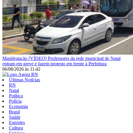
Manifestação
[VÍDEO] Professores da rede municipal de Natal
entram em greve e fazem protesto em frente à Prefeitura
06/08/2026
às
11:42
Últimas Notícias
RN
Natal
Política
Polícia
Economia
Brasil
Saúde
Esportes
Cultura