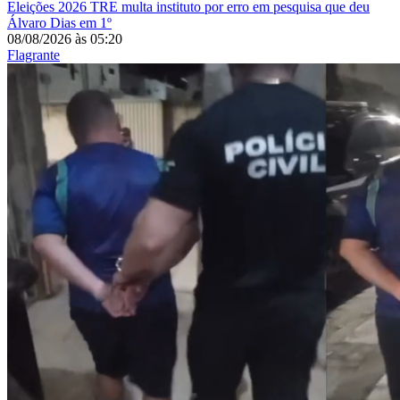
Eleições 2026
TRE multa instituto por erro em pesquisa que deu
Álvaro Dias em 1º
08/08/2026
às
05:20
Flagrante