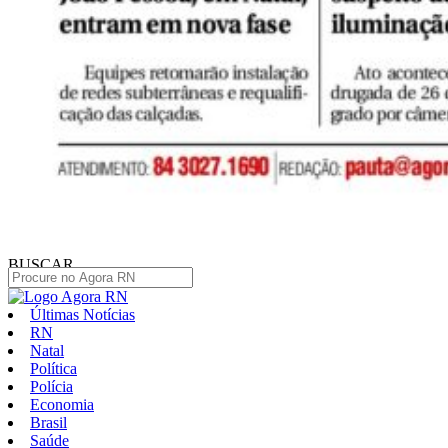
BUSCAR
Últimas Notícias
RN
Natal
Política
Polícia
Economia
Brasil
Saúde