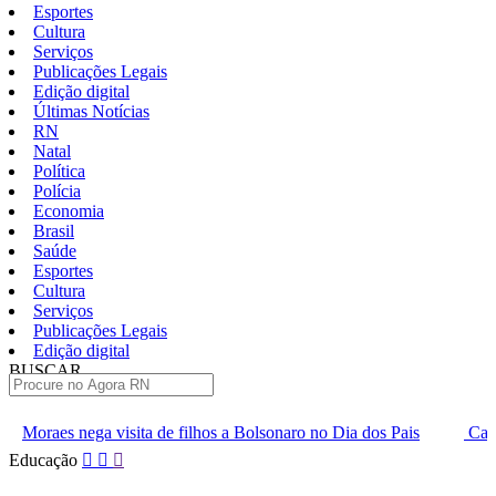
Esportes
Cultura
Serviços
Publicações Legais
Edição digital
Últimas Notícias
RN
Natal
Política
Polícia
Economia
Brasil
Saúde
Esportes
Cultura
Serviços
Publicações Legais
Edição digital
BUSCAR
ÚLTIMAS
 de filhos a Bolsonaro no Dia dos Pais
Carga extra de ingressos
Pular
Educação
para
o