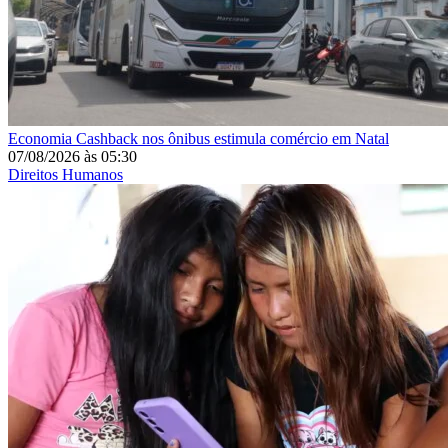
Economia
Cashback nos ônibus estimula comércio em Natal
07/08/2026
às
05:30
Direitos Humanos