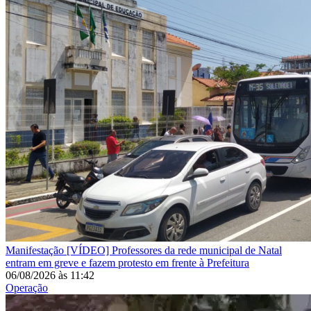
Manifestação
[VÍDEO] Professores da rede municipal de Natal
entram em greve e fazem protesto em frente à Prefeitura
06/08/2026
às
11:42
Operação