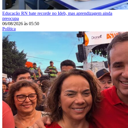
Educação
RN bate recorde no Ideb, mas aprendizagem ainda
preocupa
06/08/2026
às
05:50
Política