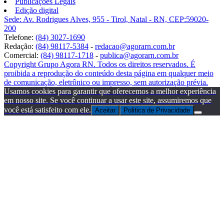
Publicações Legais
Edição digital
Sede: Av. Rodrigues Alves, 955 - Tirol, Natal - RN, CEP:59020-
200
Telefone:
(84) 3027-1690
Redação:
(84) 98117-5384
-
redacao@agorarn.com.br
Comercial:
(84) 98117-1718
-
publica@agorarn.com.br
Copyright Grupo Agora RN. Todos os direitos reservados. É
proibida a reprodução do conteúdo desta página em qualquer meio
de comunicação, eletrônico ou impresso, sem autorização prévia.
Usamos cookies para garantir que oferecemos a melhor experiência
em nosso site. Se você continuar a usar este site, assumiremos que
você está satisfeito com ele.
Aceitar
Politica de Privacidade