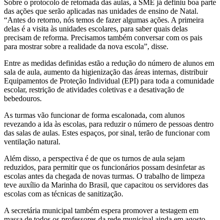
Sobre o protocolo de retomada das aulas, a SME já definiu boa parte
das ações que serão aplicadas nas unidades de ensino de Natal.
“Antes do retorno, nós temos de fazer algumas ações. A primeira
delas é a visita às unidades escolares, para saber quais delas
precisam de reforma. Precisamos também conversar com os pais
para mostrar sobre a realidade da nova escola”, disse.
Entre as medidas definidas estão a redução do número de alunos em
sala de aula, aumento da higienização das áreas internas, distribuir
Equipamentos de Proteção Individual (EPI) para toda a comunidade
escolar, restrição de atividades coletivas e a desativação de
bebedouros.
As turmas vão funcionar de forma escalonada, com alunos
revezando a ida às escolas, para reduzir o número de pessoas dentro
das salas de aulas. Estes espaços, por sinal, terão de funcionar com
ventilação natural.
Além disso, a perspectiva é de que os turnos de aula sejam
reduzidos, para permitir que os funcionários possam desinfetar as
escolas antes da chegada de novas turmas. O trabalho de limpeza
teve auxílio da Marinha do Brasil, que capacitou os servidores das
escolas com as técnicas de sanitização.
A secretária municipal também espera promover a testagem em
massa de todos os professores da rede municipal ainda em agosto.