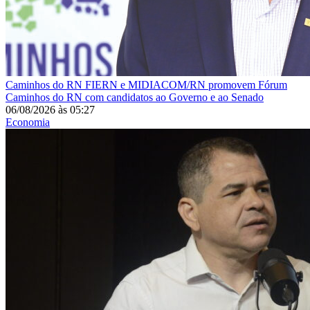
Caminhos do RN
FIERN e MIDIACOM/RN promovem Fórum
Caminhos do RN com candidatos ao Governo e ao Senado
06/08/2026
às
05:27
Economia