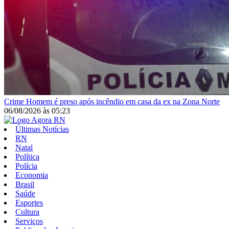
Crime
Homem é preso após incêndio em casa da ex na Zona Norte
06/08/2026
às
05:23
Últimas Notícias
RN
Natal
Política
Polícia
Economia
Brasil
Saúde
Esportes
Cultura
Serviços