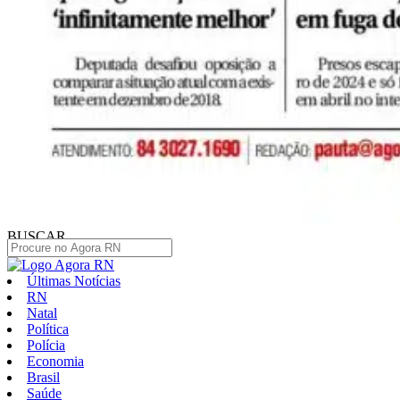
BUSCAR
Últimas Notícias
RN
Natal
Política
Polícia
Economia
Brasil
Saúde