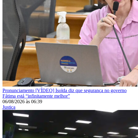
Pronunciamento
[VÍDEO] Isolda diz que segurança no governo
Fátima está “infinitamente melhor”
06/08/2026
às
06:39
Justiça