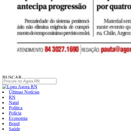
BUSCAR
Últimas Notícias
RN
Natal
Política
Polícia
Economia
Brasil
Saúde