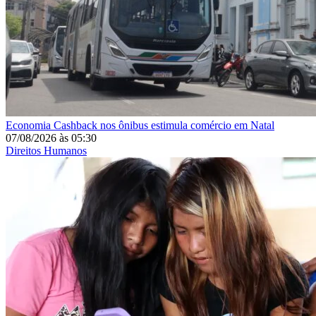
Economia
Cashback nos ônibus estimula comércio em Natal
07/08/2026
às
05:30
Direitos Humanos