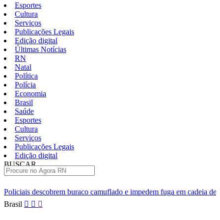
Esportes
Cultura
Serviços
Publicações Legais
Edição digital
Últimas Notícias
RN
Natal
Política
Polícia
Economia
Brasil
Saúde
Esportes
Cultura
Serviços
Publicações Legais
Edição digital
BUSCAR
ÚLTIMAS
buraco camuflado e impedem fuga em cadeia de Ceará-Mirim
Come
Pular
Brasil
para
o