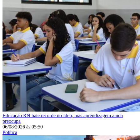
Educação
RN bate recorde no Ideb, mas aprendizagem ainda
preocupa
06/08/2026
às
05:50
Política