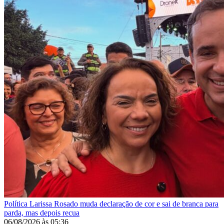
Política
Larissa Rosado muda declaração de cor e sai de branca para
parda, mas depois recua
06/08/2026
às
05:36