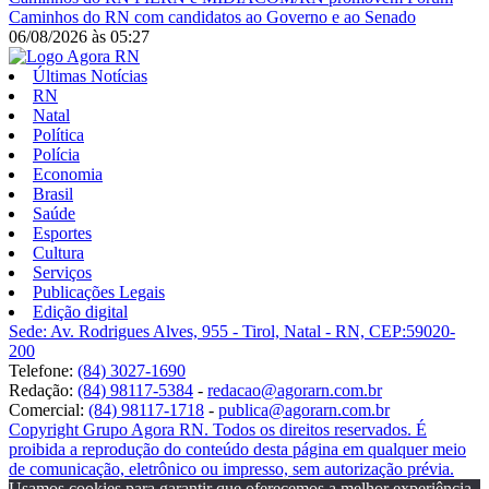
Caminhos do RN com candidatos ao Governo e ao Senado
06/08/2026
às
05:27
Últimas Notícias
RN
Natal
Política
Polícia
Economia
Brasil
Saúde
Esportes
Cultura
Serviços
Publicações Legais
Edição digital
Sede: Av. Rodrigues Alves, 955 - Tirol, Natal - RN, CEP:59020-
200
Telefone:
(84) 3027-1690
Redação:
(84) 98117-5384
-
redacao@agorarn.com.br
Comercial:
(84) 98117-1718
-
publica@agorarn.com.br
Copyright Grupo Agora RN. Todos os direitos reservados. É
proibida a reprodução do conteúdo desta página em qualquer meio
de comunicação, eletrônico ou impresso, sem autorização prévia.
Usamos cookies para garantir que oferecemos a melhor experiência