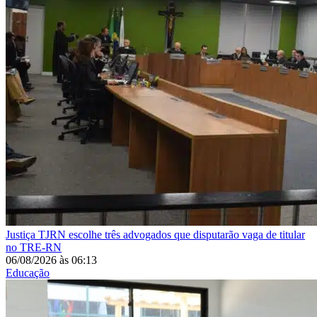
Justiça
TJRN escolhe três advogados que disputarão vaga de titular
no TRE-RN
06/08/2026
às
06:13
Educação