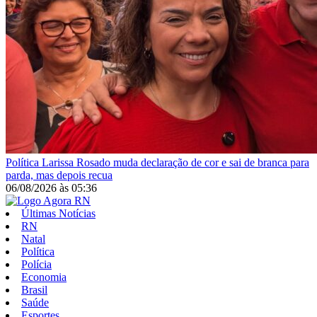
Política
Larissa Rosado muda declaração de cor e sai de branca para
parda, mas depois recua
06/08/2026
às
05:36
Últimas Notícias
RN
Natal
Política
Polícia
Economia
Brasil
Saúde
Esportes