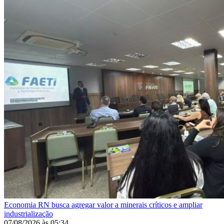
Economia
RN busca agregar valor a minerais críticos e ampliar
industrialização
07/08/2026
às
05:34