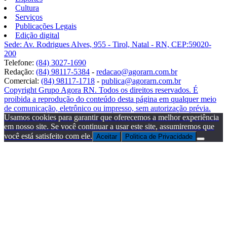
Cultura
Serviços
Publicações Legais
Edição digital
Sede: Av. Rodrigues Alves, 955 - Tirol, Natal - RN, CEP:59020-
200
Telefone:
(84) 3027-1690
Redação:
(84) 98117-5384
-
redacao@agorarn.com.br
Comercial:
(84) 98117-1718
-
publica@agorarn.com.br
Copyright Grupo Agora RN. Todos os direitos reservados. É
proibida a reprodução do conteúdo desta página em qualquer meio
de comunicação, eletrônico ou impresso, sem autorização prévia.
Usamos cookies para garantir que oferecemos a melhor experiência
em nosso site. Se você continuar a usar este site, assumiremos que
você está satisfeito com ele.
Aceitar
Politica de Privacidade