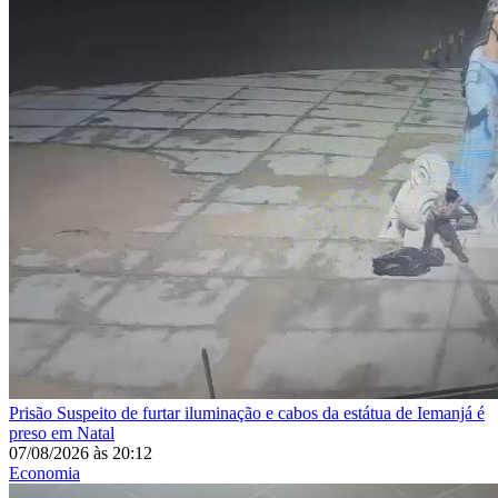
Prisão
Suspeito de furtar iluminação e cabos da estátua de Iemanjá é
preso em Natal
07/08/2026
às
20:12
Economia