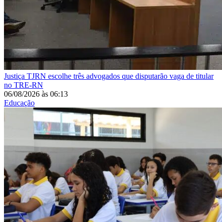
Justiça
TJRN escolhe três advogados que disputarão vaga de titular
no TRE-RN
06/08/2026
às
06:13
Educação