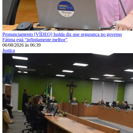
Pronunciamento
[VÍDEO] Isolda diz que segurança no governo
Fátima está “infinitamente melhor”
06/08/2026
às
06:39
Justiça