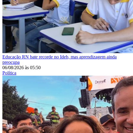
Educação
RN bate recorde no Ideb, mas aprendizagem ainda
preocupa
06/08/2026
às
05:50
Política