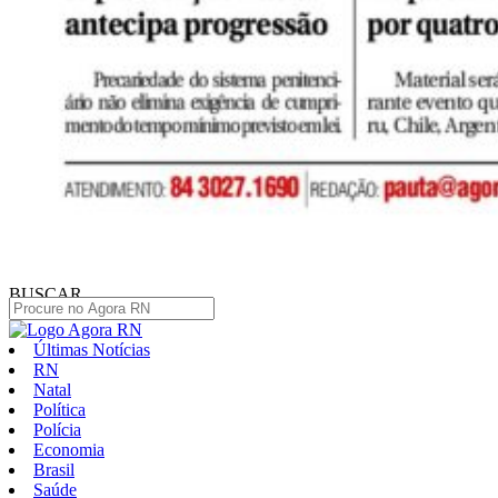
BUSCAR
Últimas Notícias
RN
Natal
Política
Polícia
Economia
Brasil
Saúde