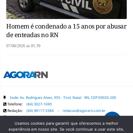
Homem é condenado a 15 anos por abusar
de enteadas no RN
07/08/2026
às
05:39
Sede: Av. Rodrigues Alves, 955 - Tirol, Natal - RN, CEP:59020-200
Telefone:
(84) 3027-1690
Redação:
(84) 98117-5384
-
redacao@agorarn.com.br
Comercial:
(84) 98117-1718
-
publica@agorarn.com.br
Usamos cookies para garantir que oferecemos a melhor
experiência em nosso site. Se você continuar a usar este site,
Copyright Grupo Agora RN. Todos os direitos reservados. É proibida a