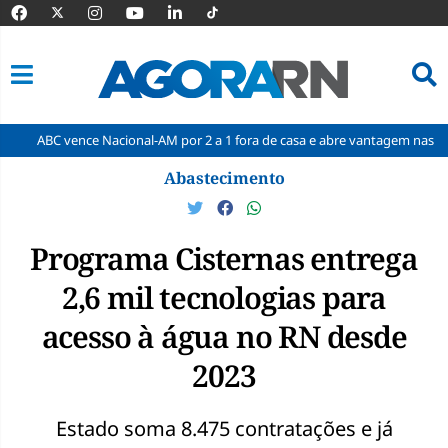
nce Nacional-AM por 2 a 1 fora de casa e abre vantagem nas quartas
Pular
Abastecimento
para
o
conteúdo
Programa Cisternas entrega
2,6 mil tecnologias para
acesso à água no RN desde
2023
Estado soma 8.475 contratações e já